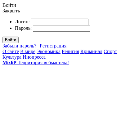
Войти
Закрыть
Логин:
Пароль:
Войти
Забыли пароль?
|
Регистрация
О сайте
В мире
Экономика
Религия
Криминал
Спорт
Культура
Инопресса
MixliP
Территория вебмастера!