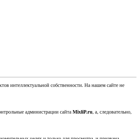
ов интеллектуальной собственности. На нашем сайте не
контрольные администрации сайта
MixliP.ru
, а, следовательно,
комительных целях и только для просмотра, и призвана