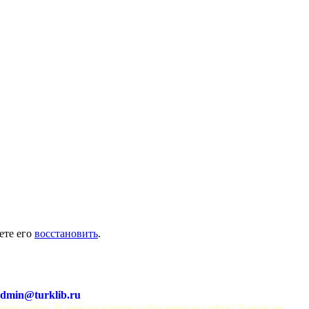
ете его
восстановить
.
dmin@turklib.ru
шего сайта. И еще на нашем сайте немало софта! Заходи не 