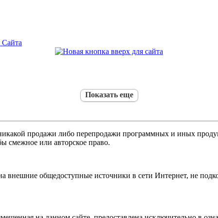
 Сайта
Показать еще
никакой продажи либо перепродажи программных и иных продукт
бы смежное или авторское право.
 на внешние общедоступные источники в сети Интернет, не под
мещенная на данном сайте, предоставлена исключительно в озна