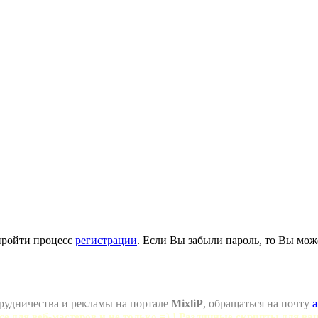
пройти процесс
регистрации
. Если Вы забыли пароль, то Вы мож
рудничества и рекламы на портале
MixliP
, обращаться на почту
a
се для веб-мастеров и не только =) ! Различные скрипты для ва