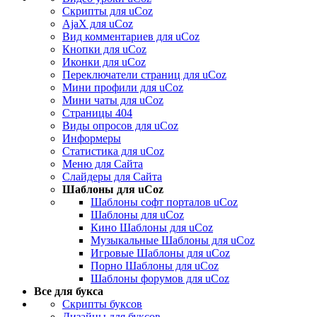
Скрипты для uCoz
AjaX для uCoz
Вид комментариев для uCoz
Кнопки для uCoz
Иконки для uCoz
Переключатели страниц для uCoz
Мини профили для uCoz
Мини чаты для uCoz
Страницы 404
Виды опросов для uCoz
Информеры
Статистика для uCoz
Меню для Сайта
Слайдеры для Сайта
Шаблоны для uCoz
Шаблоны софт порталов uCoz
Шаблоны для uCoz
Кино Шаблоны для uCoz
Музыкальные Шаблоны для uCoz
Игровые Шаблоны для uCoz
Порно Шаблоны для uCoz
Шаблоны форумов для uCoz
Все для букса
Скрипты буксов
Дизайны для буксов