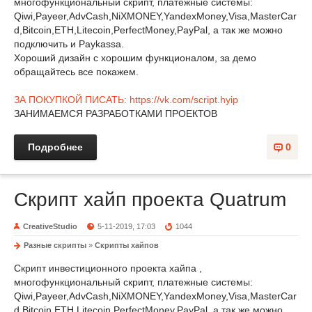
многофункциональный скрипт, платежные системы:
Qiwi,Payeer,AdvCash,NiXMONEY,YandexMoney,Visa,MasterCar
d,Bitcoin,ETH,Litecoin,PerfectMoney,PayPal, а так же можно
подключить и Paykassa.
Хороший дизайн с хорошим функционалом, за демо
обращайтесь все покажем.
ЗА ПОКУПКОЙ ПИСАТЬ: https://vk.com/script.hyip
ЗАНИМАЕМСЯ РАЗРАБОТКАМИ ПРОЕКТОВ
Подробнее
0
Скрипт хайп проекта Quatrum
CreativeStudio
5-11-2019, 17:03
1044
Разные скрипты
»
Скрипты хайпов
Скрипт инвестиционного проекта хайпа ,
многофункциональный скрипт, платежные системы:
Qiwi,Payeer,AdvCash,NiXMONEY,YandexMoney,Visa,MasterCar
d,Bitcoin,ETH,Litecoin,PerfectMoney,PayPal, а так же можно