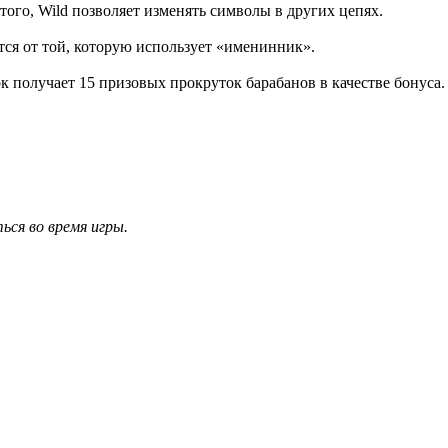
го, Wild позволяет изменять символы в других цепях.
ется от той, которую использует «именинник».
рок получает 15 призовых прокруток барабанов в качестве бонуса.
ься во время игры.