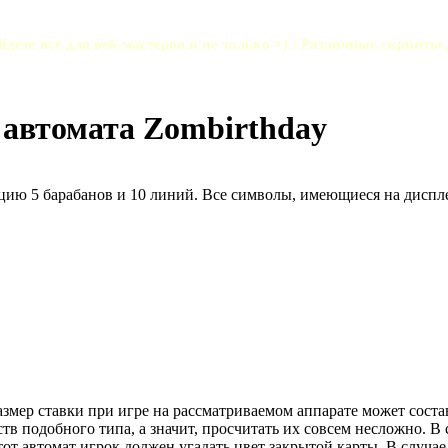
йдете все для веб-мастеров и не только =) ! Различные скрипты
 автомата Zombirthday
ию 5 барабанов и 10 линий. Все символы, имеющиеся на диспле
змер ставки при игре на рассматриваемом аппарате может соста
 подобного типа, а значит, просчитать их совсем несложно. В 
от автомат игрок должен угадать цвет закрытой карты. В случа