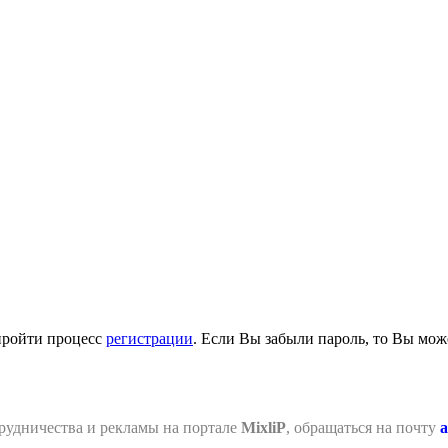
пройти процесс
регистрации
. Если Вы забыли пароль, то Вы мож
рудничества и рекламы на портале
MixliP
, обращаться на почту
a