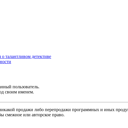
 о талантливом детективе
нности
анный пользователь.
од своим именем.
никакой продажи либо перепродажи программных и иных продукт
бы смежное или авторское право.