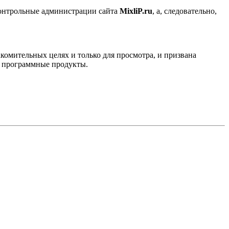
контрольные администрации сайта
MixliP.ru
, а, следовательно,
комительных целях и только для просмотра, и призвана
е программные продукты.