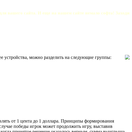
 для вашего сайта. И еще на нашем сайте немало софта! Заходи 
е устройства, можно разделить на следующие группы:
влять от 1 цента до 1 доллара. Принципы формирования
случае победы игрок может продолжить игру, выставив
е когда принятое решение оказалось верным, сумма выигрыша