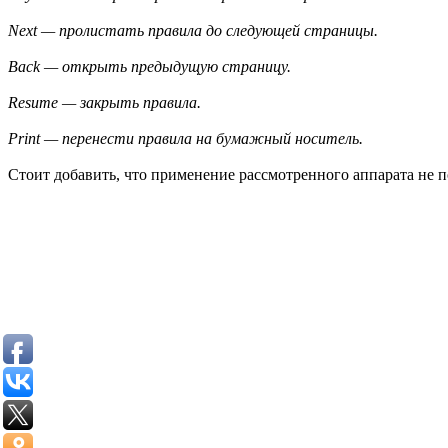
Next — пролистать правила до следующей страницы.
Back — открыть предыдущую страницу.
Resume — закрыть правила.
Print — перенести правила на бумажный носитель.
Стоит добавить, что применение рассмотренного аппарата не по