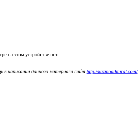
ре на этом устройстве нет.
щь в написании данного материала сайт
http://kazinoadmiral.com/