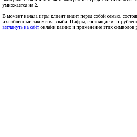
умножается на 2.
В момент начала игры клиент видит перед собой семью, состоя
излюбленные лакомства зомби. Цифры, состоящие из отрублен
взглянуть на сайт
онлайн казино и применение этих символов 