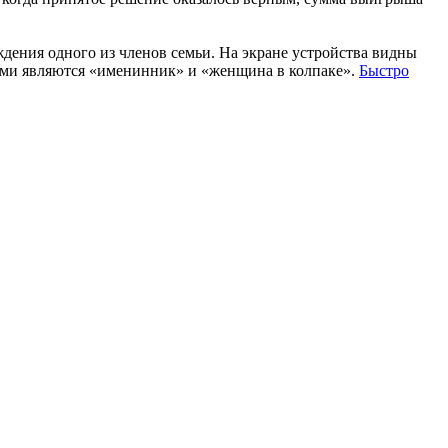
дения одного из членов семьи. На экране устройства видны
ами являются «именинник» и «женщина в колпаке».
Быстро