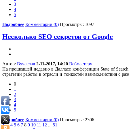
3
4
5
Подробнее
Комментарии (0)
Просмотры: 1097
Несколько SEO секретов от Google
Автор:
Вячеслав
2-11-2017, 14:20
Вебмастеру
На прошедшей недавно в Далласе конференции State of Sear
стратегий работы в отрасли и тонкостей взаимодействия с 
0
1
2
3
4
5
Подробнее
Комментарии (0)
Просмотры: 2306
1
...
4
5
6
7
8
9
10
11
12
...
51