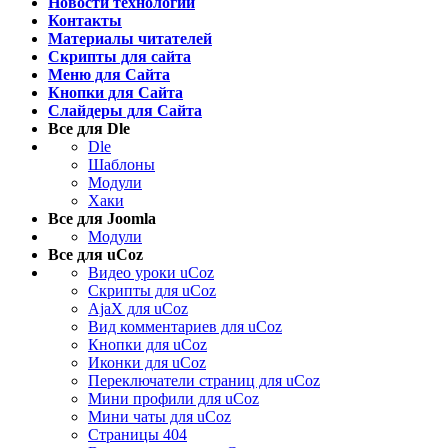
Новости технологий
Контакты
Материалы читателей
Скрипты для сайта
Меню для Сайта
Кнопки для Сайта
Слайдеры для Сайта
Все для Dle
Dle
Шаблоны
Модули
Хаки
Все для Joomla
Модули
Все для uCoz
Видео уроки uCoz
Скрипты для uCoz
AjaX для uCoz
Вид комментариев для uCoz
Кнопки для uCoz
Иконки для uCoz
Переключатели страниц для uCoz
Мини профили для uCoz
Мини чаты для uCoz
Страницы 404