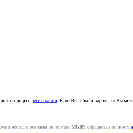
пройти процесс
регистрации
. Если Вы забыли пароль, то Вы мож
рудничества и рекламы на портале
MixliP
, обращаться на почту
a
се для веб-мастеров и не только =) ! Различные скрипты для ва