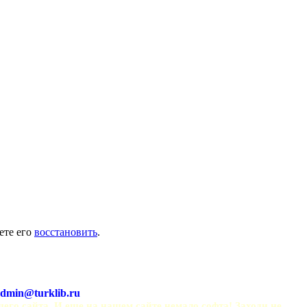
ете его
восстановить
.
dmin@turklib.ru
шего сайта. И еще на нашем сайте немало софта! Заходи не 