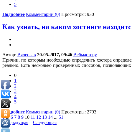
5
Подробнее
Комментарии (0)
Просмотры: 930
Как узнать, на каком хостинге находитс
Автор:
Вячеслав
20-05-2017, 09:46
Вебмастеру
Причин, по которым необходимо определить хостера определенн
реально. Есть несколько проверенных способов, позволяющих 
0
1
2
3
4
5
Подробнее
Комментарии (0)
Просмотры: 2793
1
...
6
7
8
9
10
11
12
13
14
...
51
Предыдущая
Следующая