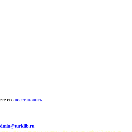
ете его
восстановить
.
dmin@turklib.ru
шего сайта. И еще на нашем сайте немало софта! Заходи не 