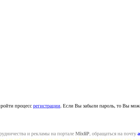
пройти процесс
регистрации
. Если Вы забыли пароль, то Вы мож
рудничества и рекламы на портале
MixliP
, обращаться на почту
a
се для веб-мастеров и не только =) ! Различные скрипты для ва