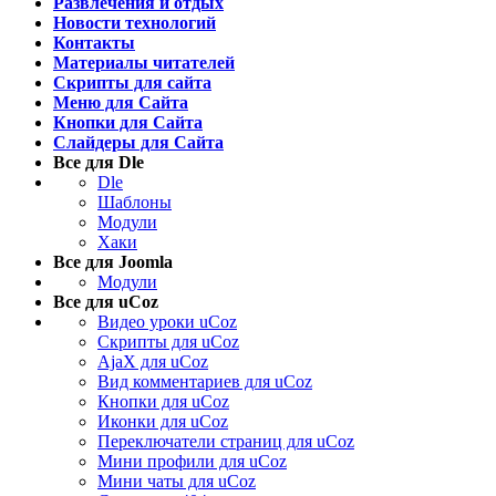
Развлечения и отдых
Новости технологий
Контакты
Материалы читателей
Скрипты для сайта
Меню для Сайта
Кнопки для Сайта
Слайдеры для Сайта
Все для Dle
Dle
Шаблоны
Модули
Хаки
Все для Joomla
Модули
Все для uCoz
Видео уроки uCoz
Скрипты для uCoz
AjaX для uCoz
Вид комментариев для uCoz
Кнопки для uCoz
Иконки для uCoz
Переключатели страниц для uCoz
Мини профили для uCoz
Мини чаты для uCoz