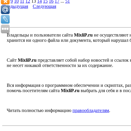
1
...
9
10
11
12
13
14
15
16
17
...
51
Предыдущая
Следующая
Владельцы и пользователи сайта
MixliP.ru
не осуществляют 
хранится ни одного файла или документа, который нарушал 
Сайт
MixliP.ru
представляет собой набор новостей и ссылок
не несет никакой ответственности за их содержание.
Вся информация о программном обеспечении и скриптах, раз
помочь посетителям сайта
MixliP.ru
выбрать для себя и в п
Читать полностью информацию
правообладателям
.