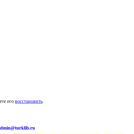
ете его
восстановить
.
dmin@turklib.ru
шего сайта. И еще на нашем сайте немало софта! Заходи не 