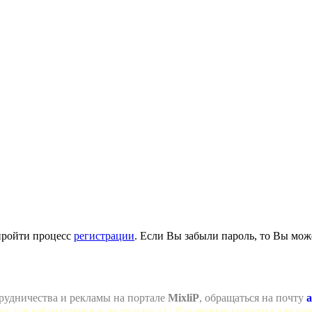
пройти процесс
регистрации
. Если Вы забыли пароль, то Вы мож
рудничества и рекламы на портале
MixliP
, обращаться на почту
a
се для веб-мастеров и не только =) ! Различные скрипты для ва