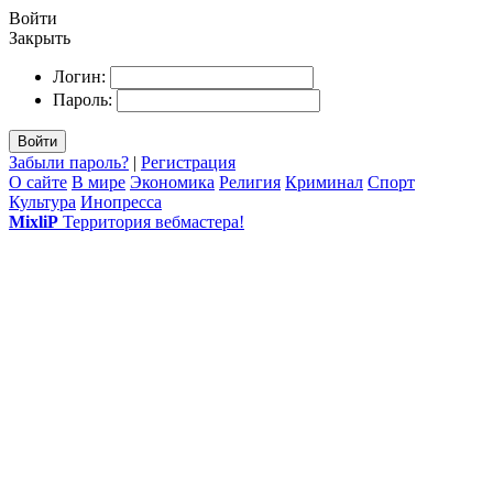
Войти
Закрыть
Логин:
Пароль:
Войти
Забыли пароль?
|
Регистрация
О сайте
В мире
Экономика
Религия
Криминал
Спорт
Культура
Инопресса
MixliP
Территория вебмастера!