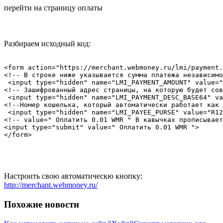
перейти на страницу оплаты
Разбираем исходный код:
<form action="https://merchant.webmoney.ru/lmi/payment.
<!-- В строке ниже указывается сумма платежа независимо
 <input type="hidden" name="LMI_PAYMENT_AMOUNT" value="
<!-- Зашифрованный адрес страницы, на которую будет сов
 <input type="hidden" name="LMI_PAYMENT_DESC_BASE64" va
<!--Номер кошелька, который автоматически работает как 
 <input type="hidden" name="LMI_PAYEE_PURSE" value="R12
<!-- value=" Оплатить 0.01 WMR " В кавычках прописывает
<input type="submit" value=" Оплатить 0.01 WMR ">

</form>
Настроить свою автоматическю кнопку:
http://merchant.webmoney.ru/
Похожие новости