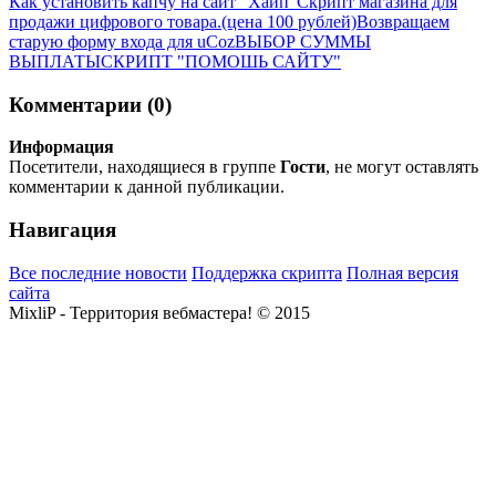
Как установить капчу на сайт "Хайп"
Скрипт магазина для
продажи цифрового товара.(цена 100 рублей)
Возвращаем
старую форму входа для uCoz
ВЫБОР СУММЫ
ВЫПЛАТЫ
СКРИПТ "ПОМОШЬ САЙТУ"
Комментарии (0)
Информация
Посетители, находящиеся в группе
Гости
, не могут оставлять
комментарии к данной публикации.
Навигация
Все последние новости
Поддержка скрипта
Полная версия
сайта
MixliP - Территория вебмастера! © 2015