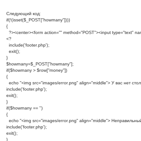
Следующий код:
if(!(isset($_POST["howmany"])))

{

  ?><center><form action="" method="POST"><input type="text" n
<?

  include('footer.php');

  exit();

}

$howmany=$_POST["howmany"];

if($howmany > $row["money"])

{

  echo "<img src="images/error.png" align="middle"> У вас нет столь
include('footer.php');

exit();

}

if($howmany == '')

{

  echo "<img src="images/error.png" align="middle"> Неправильный 
include('footer.php');

exit();

}
