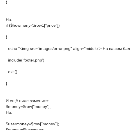
}
На:
if ($howmany<$row1["price"])

{

  echo "<img src="images/error.png" align="middle"> На вашем б
  include('footer.php');

  exit();

}
И ещё ниже замените:
$money=$row["money"];

На:

$usermoney=$row["money"];

$money=$howmany;
