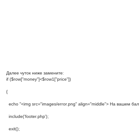
Далее чуток ниже замените:
if ($row["money"]<$row1["price"])

{

  echo "<img src="images/error.png" align="middle"> На вашем б
  include('footer.php');

  exit();
