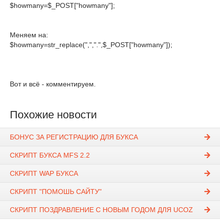
$howmany=$_POST["howmany"];
Меняем на:
$howmany=str_replace(",",".",$_POST["howmany"]);
Вот и всё - комментируем.
Похожие новости
БОНУС ЗА РЕГИСТРАЦИЮ ДЛЯ БУКСА
СКРИПТ БУКСА MFS 2.2
СКРИПТ WAP БУКСА
СКРИПТ "ПОМОШЬ САЙТУ"
СКРИПТ ПОЗДРАВЛЕНИЕ С НОВЫМ ГОДОМ ДЛЯ UCOZ