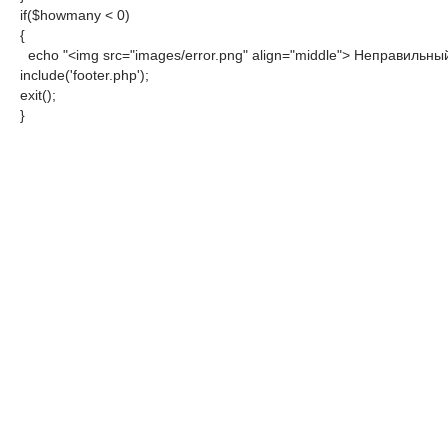
if($howmany < 0)

{

  echo "<img src="images/error.png" align="middle"> Неправильный 
include('footer.php');

exit();

}