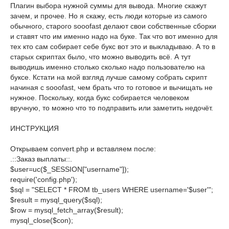
Плагин выбора нужной суммы для вывода. Многие скажут
зачем, и прочее. Но я скажу, есть люди которые из самого
обычного, старого sooofast делают свои собственные сборки
и ставят что им именно надо на буке. Так что вот именно для
тех кто сам собирает себе букс вот это и выкладываю. А то в
старых скриптах было, что можно выводить всё. А тут
выводишь именно столько сколько надо пользователю на
буксе. Кстати на мой взгляд лучше самому собрать скрипт
начиная с sooofast, чем брать что то готовое и вычищать не
нужное. Поскольку, когда букс собирается человеком
вручную, то можно что то подправить или заметить недочёт.
ИНСТРУКЦИЯ
Открываем convert.php и вставляем после:
.::Заказ выплаты::.
$user=uc($_SESSION["username"]);

require('config.php');

$sql = "SELECT * FROM tb_users WHERE username='$user'";

$result = mysql_query($sql);  

$row = mysql_fetch_array($result);

mysql_close($con);