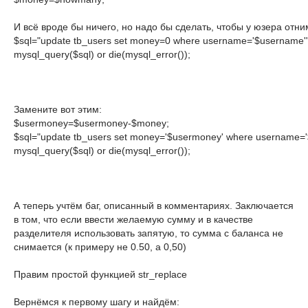
И всё вроде бы ничего, но надо бы сделать, чтобы у юзера отним
$sql="update tb_users set money=0 where username='$username'";
mysql_query($sql) or die(mysql_error());
Замените вот этим:
$usermoney=$usermoney-$money;

$sql="update tb_users set money='$usermoney' where username='
mysql_query($sql) or die(mysql_error());
А теперь учтём баг, описанный в комментариях. Заключается
в том, что если ввести желаемую сумму и в качестве
разделителя использовать запятую, то сумма с баланса не
снимается (к примеру не 0.50, а 0,50)
Правим простой функцией str_replace
Вернёмся к первому шагу и найдём: