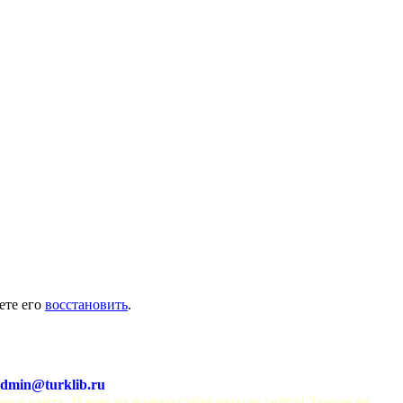
ете его
восстановить
.
dmin@turklib.ru
шего сайта. И еще на нашем сайте немало софта! Заходи не 