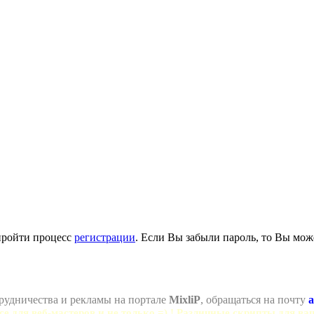
пройти процесс
регистрации
. Если Вы забыли пароль, то Вы мож
рудничества и рекламы на портале
MixliP
, обращаться на почту
a
се для веб-мастеров и не только =) ! Различные скрипты для ва