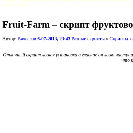
пожалеешь!
Fruit-Farm – скрипт фруктов
Автор:
Вячеслав
6-07-2013, 23:43
Разные скрипты
»
Скрипты х
Отличный скрипт легкая установка а главное он легко настраива
что к