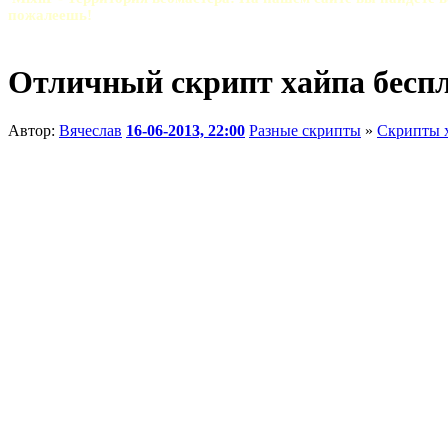
пожалеешь!
Отличный скрипт хайпа бесп
Автор:
Вячеслав
16-06-2013, 22:00
Разные скрипты
»
Скрипты 