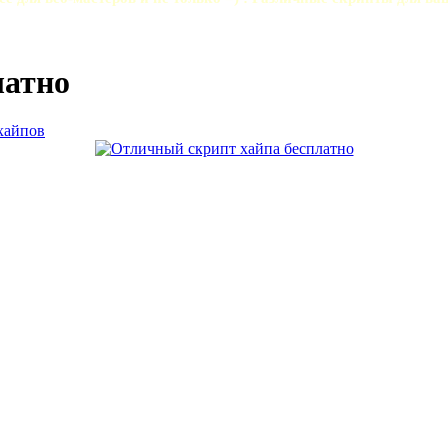
латно
хайпов