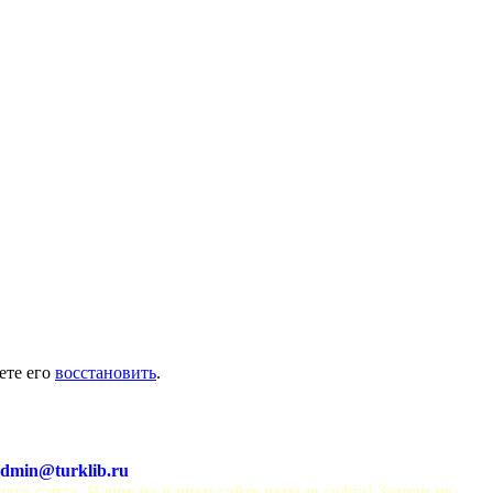
ете его
восстановить
.
dmin@turklib.ru
шего сайта. И еще на нашем сайте немало софта! Заходи не 