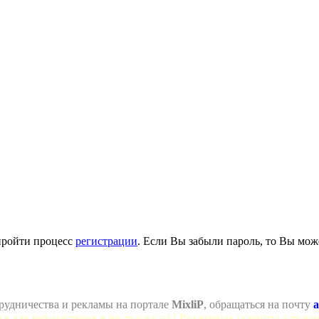
пройти процесс
регистрации
. Если Вы забыли пароль, то Вы мож
рудничества и рекламы на портале
MixliP
, обращаться на почту
a
се для веб-мастеров и не только =) ! Различные скрипты для ва