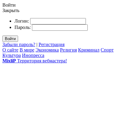
Войти
Закрыть
Логин:
Пароль:
Войти
Забыли пароль?
|
Регистрация
О сайте
В мире
Экономика
Религия
Криминал
Спорт
Культура
Инопресса
MixliP
Территория вебмастера!