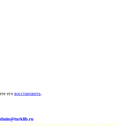
ете его
восстановить
.
dmin@turklib.ru
шего сайта. И еще на нашем сайте немало софта! Заходи не 