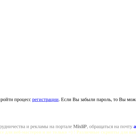
пройти процесс
регистрации
. Если Вы забыли пароль, то Вы мож
рудничества и рекламы на портале
MixliP
, обращаться на почту
a
се для веб-мастеров и не только =) ! Различные скрипты для ва