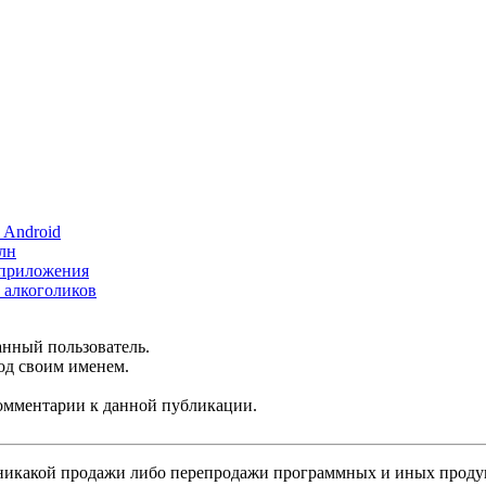
 Android
лн
е приложения
 алкоголиков
анный пользователь.
од своим именем.
 комментарии к данной публикации.
никакой продажи либо перепродажи программных и иных продукт