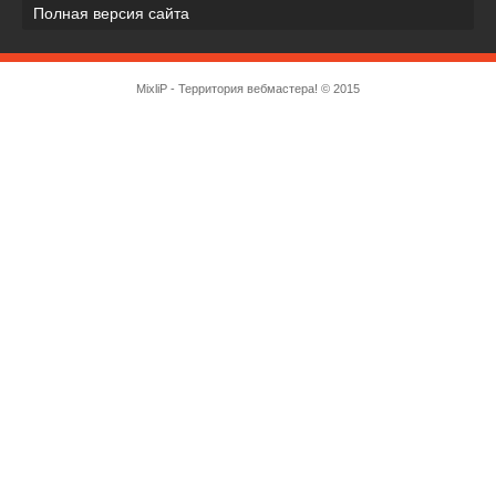
Полная версия сайта
MixliP - Территория вебмастера! © 2015