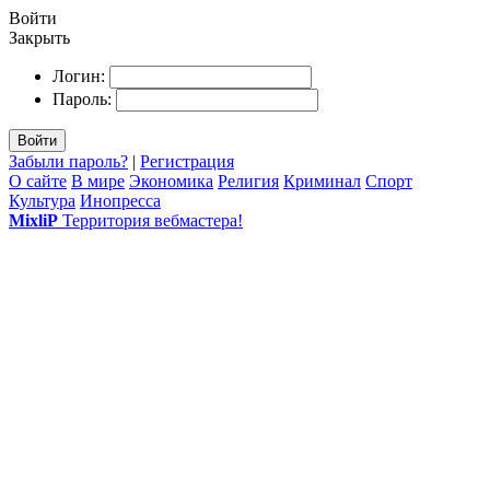
Войти
Закрыть
Логин:
Пароль:
Войти
Забыли пароль?
|
Регистрация
О сайте
В мире
Экономика
Религия
Криминал
Спорт
Культура
Инопресса
MixliP
Территория вебмастера!