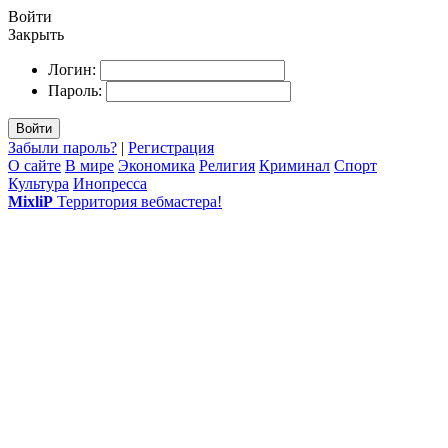
Войти
Закрыть
Логин:
Пароль:
Войти
Забыли пароль?
|
Регистрация
О сайте
В мире
Экономика
Религия
Криминал
Спорт
Культура
Инопресса
MixliP
Территория вебмастера!