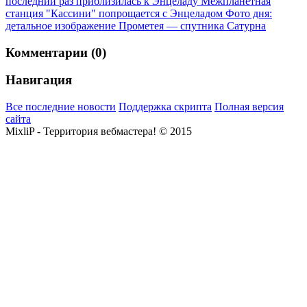
последний раз приблизилась к Энцеладу
Межпланетная
станция "Кассини" попрощается с Энцеладом
Фото дня:
детальное изображение Прометея — спутника Сатурна
Комментарии (0)
Навигация
Все последние новости
Поддержка скрипта
Полная версия
сайта
MixliP - Территория вебмастера! © 2015