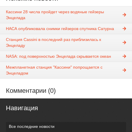
Кассини 28 числа пройдет через водяные гейзеры
Энцелада
НАСА опубликовала снимки гейзеров спутника Сатурна
Станция Cassini в последний раз приблизилась к
Энцеладу
NASA: под поверхностью Энцелада скрывается океан
Межпланетная станция "Кассини" попрощается с
Энцеладом
Комментарии (0)
Навигация
Все последние новости