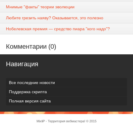
Мнимые "факты" теории эволюции
Любите грезить наяву? Оказывается, это полезно
Нобелевская премия — средство пиара "кого надо"?
Комментарии (0)
Навигация
Все последние новости
Поддержка скрипта
Полная версия сайта
MixliP - Территория вебмастера! © 2015