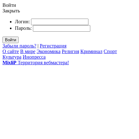
Войти
Закрыть
Логин:
Пароль:
Войти
Забыли пароль?
|
Регистрация
О сайте
В мире
Экономика
Религия
Криминал
Спорт
Культура
Инопресса
MixliP
Территория вебмастера!