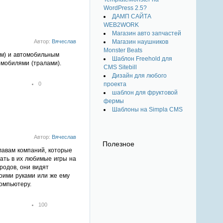
2
WordPress 2.5?
3
ДАМП САЙТА
4
WEB2WORK
5
Магазин авто запчастей
Магазин наушников
Автор:
Вячеслав
Monster Beats
4м) и автомобильным
Шаблон Freehold для
омобилями (тралами).
CMS Sitebill
Дизайн для любого
проекта
0
шаблон для фруктовой
1
фермы
2
Шаблоны на Simpla CMS
3
4
5
Автор:
Вячеслав
Полезное
главам компаний, которые
ать в их любимые игры на
родов, они видят
оими руками или же ему
компьютеру.
100
1
2