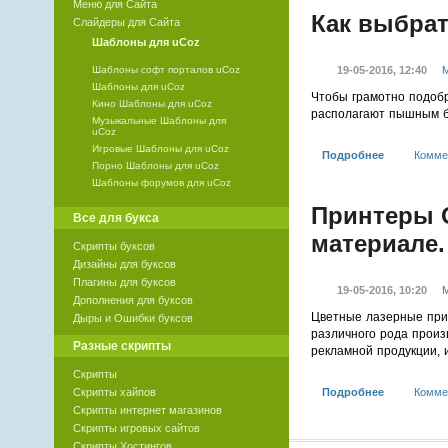
Меню для Сайта
Как выбра
Слайдеры для Сайта
Шаблоны для uCoz
19-05-2016, 12:40
М
Шаблоны софт порталов uCoz
Шаблоны для uCoz
Чтобы грамотно подобр
Кино Шаблоны для uCoz
располагают пышным б
Музыкальные Шаблоны для
uCoz
Игровые Шаблоны для uCoz
Подробнее
Комме
Порно Шаблоны для uCoz
Шаблоны форумов для uCoz
Принтеры O
Все для букса
материале.
Скрипты буксов
Дизайны для буксов
Плагины для буксов
19-05-2016, 10:20
М
Дополнения для буксов
Цветные лазерные прин
Дыры и Ошибки буксов
различного рода произ
Разные скрипты
рекламной продукции, 
Скрипты
Подробнее
Комме
Скрипты хайпов
Скрипты интернет магазинов
Скрипты игровых сайтов
Скрипты Хостингов