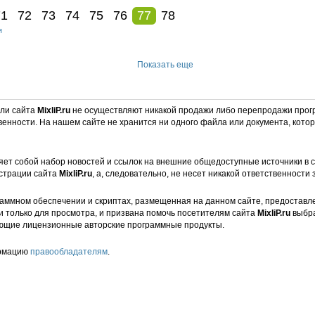
71
72
73
74
75
76
77
78
я
Показать еще
ели сайта
MixliP.ru
не осуществляют никакой продажи либо перепродажи прог
венности. На нашем сайте не хранится ни одного файла или документа, кот
ет собой набор новостей и ссылок на внешние общедоступные источники в с
страции сайта
MixliP.ru
, а, следовательно, не несет никакой ответственности 
аммном обеспечении и скриптах, размещенная на данном сайте, предоставл
и только для просмотра, и призвана помочь посетителям сайта
MixliP.ru
выбра
ющие лицензионные авторские программные продукты.
ормацию
правообладателям
.