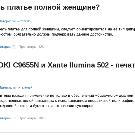
ть платье полной женщине?
атериалы читателей
ать платье для полной женщины, следует ориентироваться на её тип фигу
юстом, обязательно должны подчёркивать данное достоинство.
нтарии (0)
Просмотры: 4264
KI C9655N и Xante Ilumina 502 - печ
атериалы читателей
теры находят применение не только в обеспечении «бумажного» документ
водственных целей, связанных с использованием оперативной полиграфии.
издание брошюр и буклетов, изготовление сувениров.
нтарии (0)
Просмотры: 1025