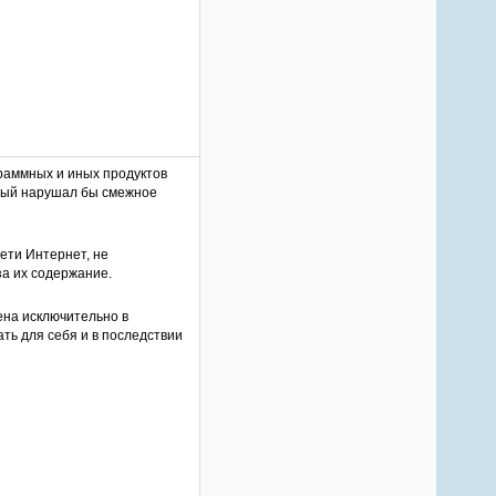
4
5
раммных и иных продуктов
орый нарушал бы смежное
ети Интернет, не
за их содержание.
ена исключительно в
ть для себя и в последствии