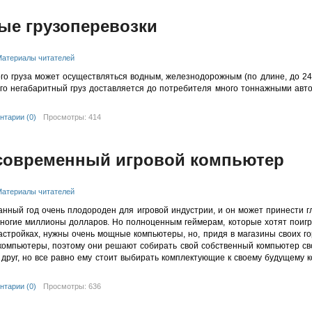
ые грузоперевозки
атериалы читателей
го груза может осуществляться водным, железнодорожным (по длине, до 2
го негабаритный груз доставляется до потребителя много тоннажными авт
нтарии (0)
Просмотры: 414
современный игровой компьютер
атериалы читателей
данный год очень плодороден для игровой индустрии, и он может принести 
ногие миллионы долларов. Но полноценным геймерам, которые хотят поигр
стройках, нужны очень мощные компьютеры, но, придя в магазины своих го
компьютеры, поэтому они решают собирать свой собственный компьютер св
 друг, но все равно ему стоит выбирать комплектующие к своему будущему 
нтарии (0)
Просмотры: 636