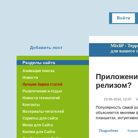
Войти
MixliP - Тер
Добавить пост
для вашего 
Разделы сайта
Анимация поиска
Приложения
Новости
релизом?
Лучшие биржи статей
Развлечения и отдых
Новости технологий
23-05-2016, 12:07
М
Контакты
Популярность самой р
Материалы читателей
объясняется многими ф
планшетах, интуитивно
Скрипты для сайта
Меню для Сайта
Подробнее
Комме
Кнопки для Сайта