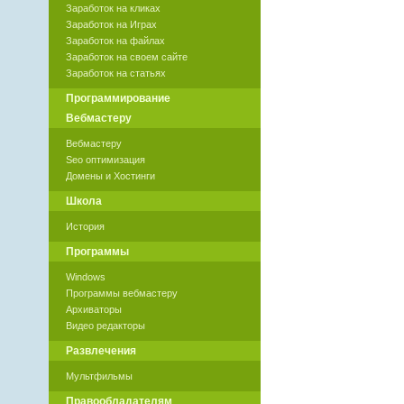
Заработок на кликах
Заработок на Играх
Заработок на файлах
Заработок на своем сайте
Заработок на статьях
Программирование
Вебмастеру
Вебмастеру
Seo оптимизация
Домены и Хостинги
Школа
История
Программы
Windows
Программы вебмастеру
Архиваторы
Видео редакторы
Развлечения
Мультфильмы
Правообладателям