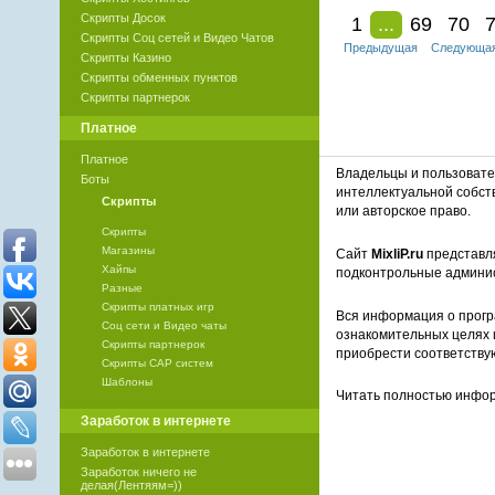
Скрипты Досок
1
...
69
70
Скрипты Соц сетей и Видео Чатов
Предыдущая
Следующа
Скрипты Казино
Скрипты обменных пунктов
Скрипты партнерок
Платное
Платное
Владельцы и пользоват
Боты
интеллектуальной собст
Скрипты
или авторское право.
Скрипты
Магазины
Сайт
MixliP.ru
представля
Хайпы
подконтрольные админи
Разные
Скрипты платных игр
Вся информация о прогр
Соц сети и Видео чаты
ознакомительных целях 
Скрипты партнерок
приобрести соответству
Скрипты САР систем
Шаблоны
Читать полностью инф
Заработок в интернете
Заработок в интернете
Заработок ничего не
делая(Лентяям=))