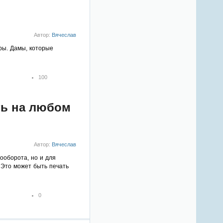
3
4
5
Автор:
Вячеслав
ры. Дамы, которые
100
1
2
3
ать на любом
4
5
Автор:
Вячеслав
ооборота, но и для
 Это может быть печать
0
1
2
3