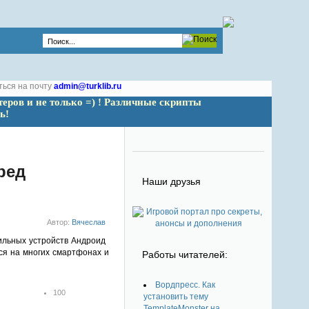
ться на почту
admin@turklib.ru
теров и не только =) ! Различные скрипты 
ь!
ред
Наши друзья
Автор:
Вячеслав
ильных устройств Андроид
ся на многих смартфонах и
Работы читателей:
Вордпресс. Как
100
установить тему
1
TemplateMonster на