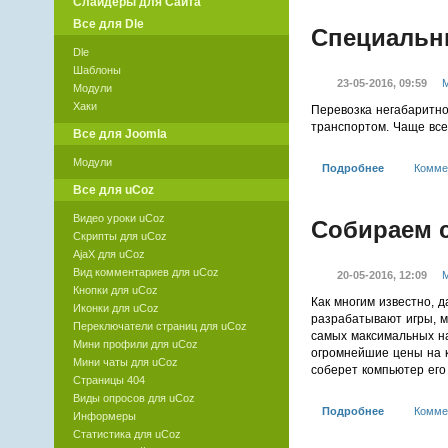
Слайдеры для Сайта
Все для Dle
Специальн
Dle
Шаблоны
23-05-2016, 09:59
М
Модули
Хаки
Перевозка негабаритно
транспортом. Чаще все
Все для Joomla
Модули
Подробнее
Комме
Все для uCoz
Видео уроки uCoz
Собираем 
Скрипты для uCoz
AjaX для uCoz
Вид комментариев для uCoz
20-05-2016, 12:09
М
Кнопки для uCoz
Как многим известно, 
Иконки для uCoz
разрабатывают игры, м
Переключатели страниц для uCoz
самых максимальных на
Мини профили для uCoz
огромнейшие цены на 
Мини чаты для uCoz
соберет компьютер его
Страницы 404
Виды опросов для uCoz
Подробнее
Комме
Информеры
Статистика для uCoz