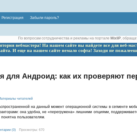
Регистрация
Забыли пароль?
По вопросам сотрудничества и рекламы на портале
MixliP
, обраща
ритория вебмастера! На нашем сайте вы найдете все для веб-мас
сайта. И еще на нашем сайте немало софта! Заходи не пожалееш
 для Андроид: как их проверяют пе
атериалы читателей
аспространенной на данный момент операционной системы в сегменте моб
акторами: она удобна, не «перегружена» лишними опциями, поддерживает
 понятна пользователям.
нтарии (0)
Просмотры: 670