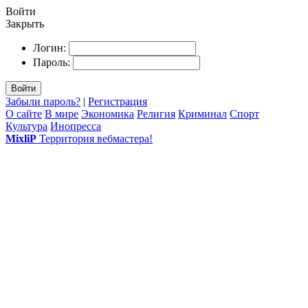
Войти
Закрыть
Логин:
Пароль:
Войти
Забыли пароль?
|
Регистрация
О сайте
В мире
Экономика
Религия
Криминал
Спорт
Культура
Инопресса
MixliP
Территория вебмастера!