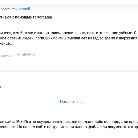
овости технологий
мпеев, чем болели и как питались, - решили выяснить итальянские учёные.
уют останки людей, погибших почти 2 тысячи лет назад во время извержения
онце...
[rating]
[rating]
смотры:
я
Показать еще
ели сайта
MixliP.ru
не осуществляют никакой продажи либо перепродажи прог
венности. На нашем сайте не хранится ни одного файла или документа, кот