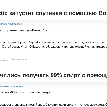
actic запустит спутники с помощью Bo
вости технологий
оманда инженеров в Virgin Galactic планирует использовать для запуска рак
. С этой целью Virgin Galactic приобрела его у принадлежащей миллиардеру ав
[rating]
[rating]
смотры:
чились получать 99% спирт с помощ
овости технологий
родемонстрировали новый способ дистилляции спирта — с помощью света. О