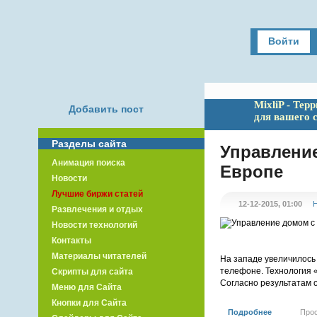
Войти
MixliP - Тер
Добавить пост
для вашего 
Разделы сайта
Управлени
Анимация поиска
Европе
Новости
Лучшие биржи статей
12-12-2015, 01:00
Н
Развлечения и отдых
Новости технологий
Контакты
Материалы читателей
На западе увеличилось
телефоне. Технология 
Скрипты для сайта
Согласно результатам о
Меню для Сайта
Кнопки для Сайта
Подробнее
Про