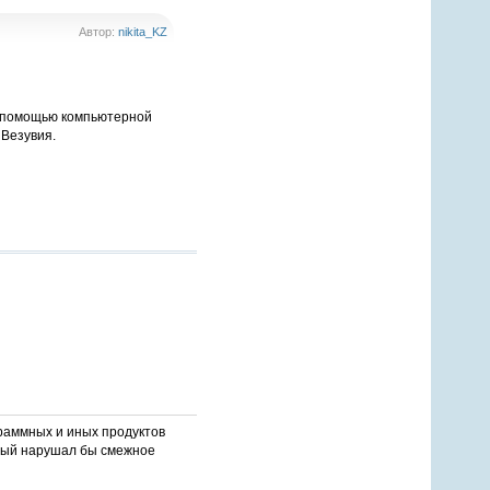
Автор:
nikita_KZ
 С помощью компьютерной
 Везувия.
раммных и иных продуктов
орый нарушал бы смежное