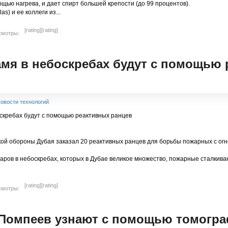
щью нагрева, и дает спирт большей крепости (до 99 процентов).
s) и ее коллеги из...
[rating]
[rating]
смотры:
мя в небоскребах будут с помощью
овости технологий
ой обороны Дубая заказал 20 реактивных ранцев для борьбы пожарных с огн
аров в небоскребах, которых в Дубае великое множество, пожарные сталкива
[rating]
[rating]
смотры:
 Помпеев узнают с помощью томогр