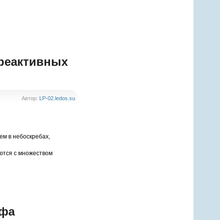
 реактивных
Автор:
LP-02.ledos.su
ем в небоскребах,
ются с множеством
афа