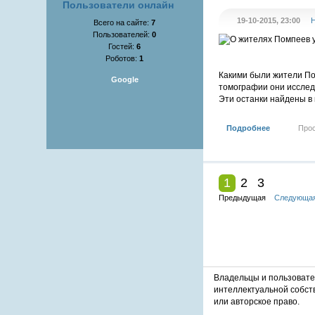
Пользователи онлайн
19-10-2015, 23:00
Н
Всего на сайте:
7
Пользователей:
0
Гостей:
6
Роботов:
1
Какими были жители По
Google
томографии они исслед
Эти останки найдены в к
Подробнее
Про
1
2
3
Предыдущая
Следующа
Владельцы и пользоват
интеллектуальной собст
или авторское право.