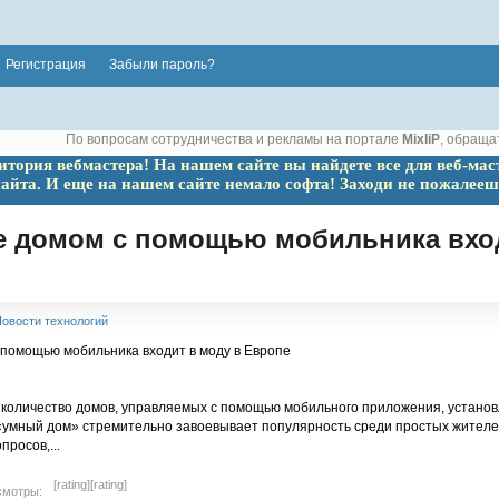
Регистрация
Забыли пароль?
По вопросам сотрудничества и рекламы на портале
MixliP
, обраща
ритория вебмастера! На нашем сайте вы найдете все для веб-мас
сайта. И еще на нашем сайте немало софта! Заходи не пожалееш
е домом с помощью мобильника вход
овости технологий
 количество домов, управляемых с помощью мобильного приложения, установ
«умный дом» стремительно завоевывает популярность среди простых жителе
просов,...
[rating]
[rating]
смотры: