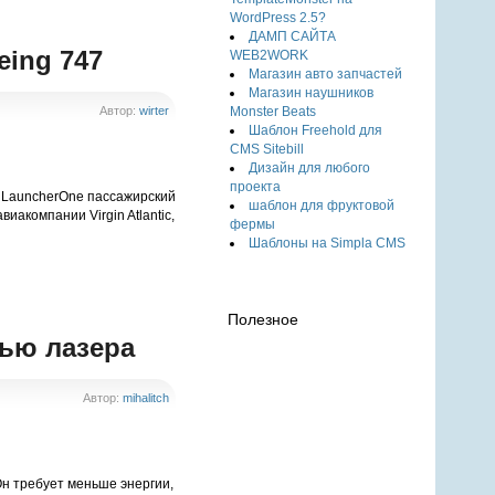
WordPress 2.5?
ДАМП САЙТА
eing 747
WEB2WORK
Магазин авто запчастей
Магазин наушников
Monster Beats
Автор:
wirter
Шаблон Freehold для
CMS Sitebill
Дизайн для любого
проекта
ет LauncherOne пассажирский
шаблон для фруктовой
иакомпании Virgin Atlantic,
фермы
Шаблоны на Simpla CMS
Полезное
ью лазера
Автор:
mihalitch
н требует меньше энергии,