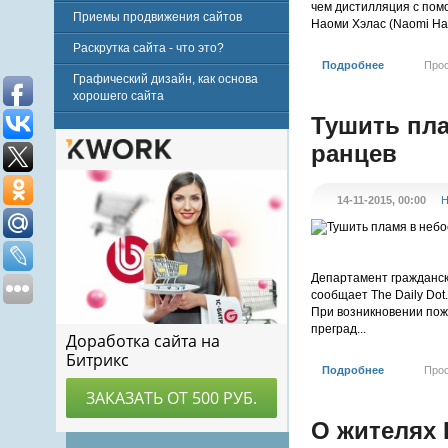
чем дистилляция с помо
Приемы продвижения сайтов
Наоми Хэлас (Naomi Hala
Раскрутка сайта - что это?
Подробнее
Про
Графический дизайн, как основа
хорошего сайта
Тушить пла
ранцев
14-11-2015, 00:00
Н
Департамент гражданск
сообщает The Daily Dot.
При возникновении пож
преград...
Подробнее
Про
О жителях