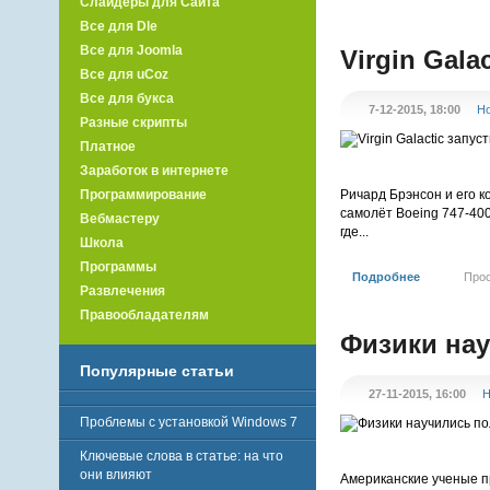
Слайдеры для Сайта
Все для Dle
Все для Joomla
Virgin Gal
Все для uCoz
Все для букса
7-12-2015, 18:00
Но
Разные скрипты
Платное
Заработок в интернете
Ричард Брэнсон и его к
Программирование
самолёт Boeing 747-400
Вебмастеру
где...
Школа
Программы
Подробнее
Про
Развлечения
Правообладателям
Физики нау
Популярные статьи
27-11-2015, 16:00
Н
Проблемы с установкой Windows 7
Ключевые слова в статье: на что
они влияют
Американские ученые п