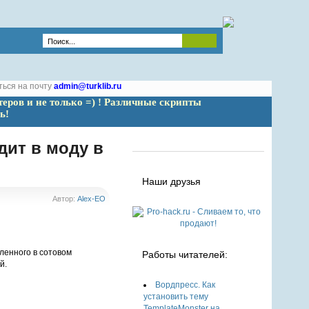
ться на почту
admin@turklib.ru
теров и не только =) ! Различные скрипты 
ь!
ит в моду в
Наши друзья
Автор:
Alex-EO
ленного в сотовом
Работы читателей:
й.
Вордпресс. Как
установить тему
TemplateMonster на