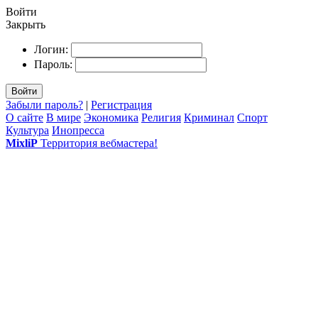
Войти
Закрыть
Логин:
Пароль:
Войти
Забыли пароль?
|
Регистрация
О сайте
В мире
Экономика
Религия
Криминал
Спорт
Культура
Инопресса
MixliP
Территория вебмастера!