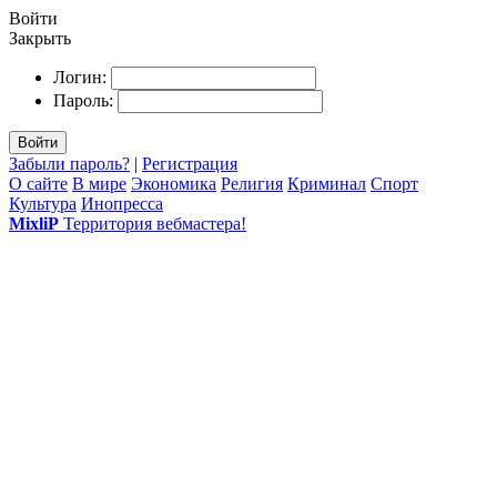
Войти
Закрыть
Логин:
Пароль:
Войти
Забыли пароль?
|
Регистрация
О сайте
В мире
Экономика
Религия
Криминал
Спорт
Культура
Инопресса
MixliP
Территория вебмастера!