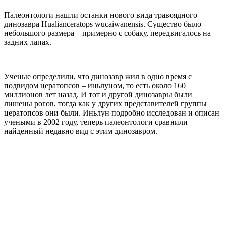
Палеонтологи нашли останки нового вида травоядного
динозавра Hualianceratops wucaiwanensis. Существо было
небольшого размера – примерно с собаку, передвигалось на
задних лапах.
Ученые определили, что динозавр жил в одно время с
подвидом цератопсов – иньлуном, то есть около 160
миллионов лет назад. И тот и другой динозавры были
лишены рогов, тогда как у других представителей группы
цератопсов они были. Иньлун подробно исследован и описан
учеными в 2002 году, теперь палеонтологи сравнили
найденный недавно вид с этим динозавром.