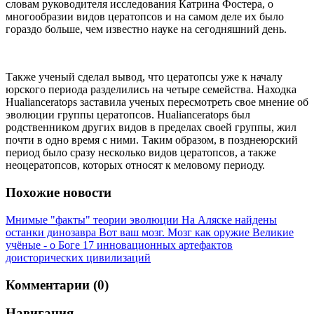
словам руководителя исследования Катрина Фостера, о
многообразии видов цератопсов и на самом деле их было
гораздо больше, чем известно науке на сегодняшний день.
Также ученый сделал вывод, что цератопсы уже к началу
юрского периода разделились на четыре семейства. Находка
Hualianceratops заставила ученых пересмотреть свое мнение об
эволюции группы цератопсов. Hualianceratops был
родственником других видов в пределах своей группы, жил
почти в одно время с ними. Таким образом, в позднеюрский
период было сразу несколько видов цератопсов, а также
неоцератопсов, которых относят к меловому периоду.
Похожие новости
Мнимые "факты" теории эволюции
На Аляске найдены
останки динозавра
Вот ваш мозг. Мозг как оружие
Великие
учёные - о Боге
17 инновационных артефактов
доисторических цивилизаций
Комментарии (0)
Навигация