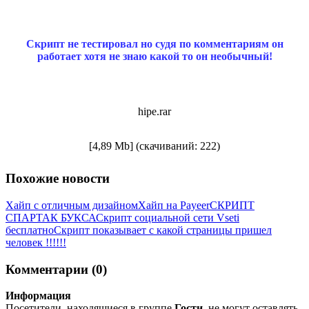
Скрипт не тестировал но судя по комментариям он
работает хотя не знаю какой то он необычный!
hipe.rar
[4,89 Mb] (cкачиваний: 222)
Похожие новости
Хайп с отличным дизайном
Хайп на Payeer
СКРИПТ
СПАРТАК БУКСА
Скрипт социальной сети Vseti
бесплатно
Скрипт показывает с какой страницы пришел
человек !!!!!!
Комментарии (0)
Информация
Посетители, находящиеся в группе
Гости
, не могут оставлять