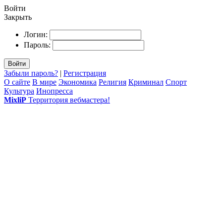
Войти
Закрыть
Логин:
Пароль:
Войти
Забыли пароль?
|
Регистрация
О сайте
В мире
Экономика
Религия
Криминал
Спорт
Культура
Инопресса
MixliP
Территория вебмастера!