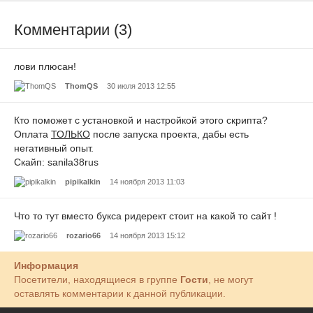
Комментарии (3)
лови плюсан!
ThomQS
30 июля 2013 12:55
Кто поможет с установкой и настройкой этого скрипта?
Оплата
ТОЛЬКО
после запуска проекта, дабы есть
негативный опыт.
Скайп: sanila38rus
pipikalkin
14 ноября 2013 11:03
Что то тут вместо букса ридерект стоит на какой то сайт !
rozario66
14 ноября 2013 15:12
Информация
Посетители, находящиеся в группе
Гости
, не могут
оставлять комментарии к данной публикации.