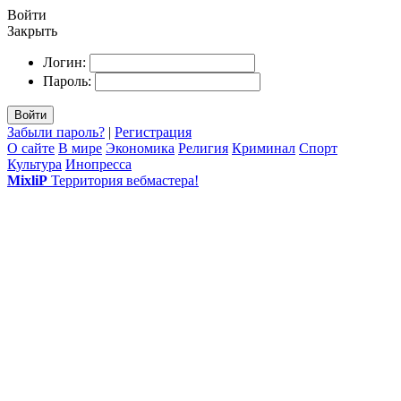
Войти
Закрыть
Логин:
Пароль:
Войти
Забыли пароль?
|
Регистрация
О сайте
В мире
Экономика
Религия
Криминал
Спорт
Культура
Инопресса
MixliP
Территория вебмастера!