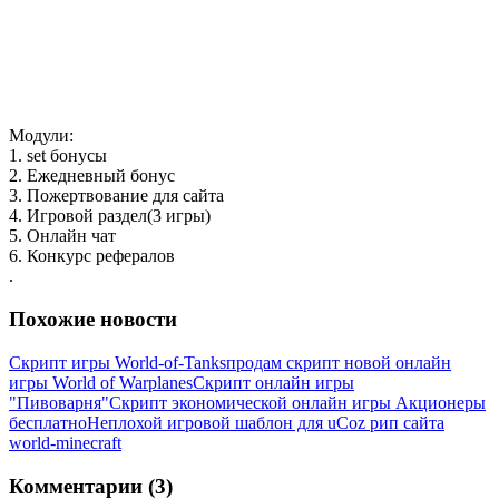
Модули:
1. set бонусы
2. Ежедневный бонус
3. Пожертвование для сайта
4. Игровой раздел(3 игры)
5. Онлайн чат
6. Конкурс рефералов
.
Похожие новости
Скрипт игры World-of-Tanks
продам скрипт новой онлайн
игры World of Warplanes
Скрипт онлайн игры
"Пивоварня"
Скрипт экономической онлайн игры Акционеры
бесплатно
Неплохой игровой шаблон для uCoz рип сайта
world-minecraft
Комментарии (3)