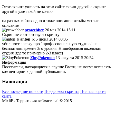
Этот скрипт уже есть на этом сайте скрин другой а скрипт
другой я уже такой не кочаю
на разных сайтах одно и тоже описание хотьбы меняли
описание
prowebber
26 мая 2014 15:11
Скрин не соответствует скрипту
anton_k
5 июня 2014 00:35
убил пост вверху про "профессиональную студию" на
бесплатном домене 3го уровня. Нищебродная школьная
студия (где то примерно 2-3 класс)
ZloyPokemon
13 августа 2015 20:54
Информация
Посетители, находящиеся в группе
Гости
, не могут оставлять
комментарии к данной публикации.
Навигация
Все последние новости
Поддержка скрипта
Полная версия
сайта
MixliP - Территория вебмастера! © 2015