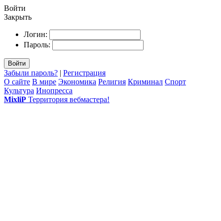
Войти
Закрыть
Логин:
Пароль:
Войти
Забыли пароль?
|
Регистрация
О сайте
В мире
Экономика
Религия
Криминал
Спорт
Культура
Инопресса
MixliP
Территория вебмастера!