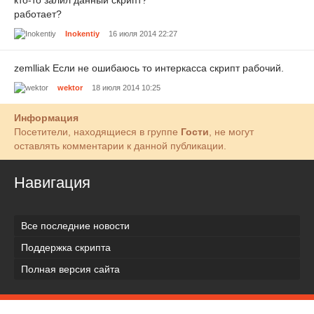
кто-то залил данный скрипт?
работает?
Inokentiy
16 июля 2014 22:27
zemlliak Если не ошибаюсь то интеркасса скрипт рабочий.
wektor
18 июля 2014 10:25
Информация
Посетители, находящиеся в группе
Гости
, не могут
оставлять комментарии к данной публикации.
Навигация
Все последние новости
Поддержка скрипта
Полная версия сайта