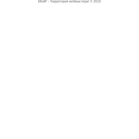
MixliP - Территория вебмастера! © 2015