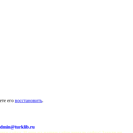
ете его
восстановить
.
dmin@turklib.ru
шего сайта. И еще на нашем сайте немало софта! Заходи не 