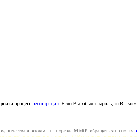
пройти процесс
регистрации
. Если Вы забыли пароль, то Вы мож
рудничества и рекламы на портале
MixliP
, обращаться на почту
a
се для веб-мастеров и не только =) ! Различные скрипты для ва