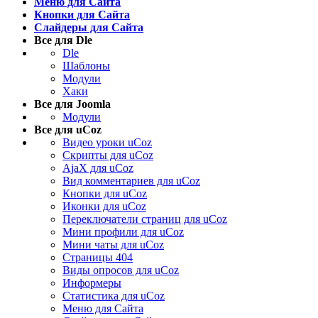
Меню для Сайта
Кнопки для Сайта
Слайдеры для Сайта
Все для Dle
Dle
Шаблоны
Модули
Хаки
Все для Joomla
Модули
Все для uCoz
Видео уроки uCoz
Скрипты для uCoz
AjaX для uCoz
Вид комментариев для uCoz
Кнопки для uCoz
Иконки для uCoz
Переключатели страниц для uCoz
Мини профили для uCoz
Мини чаты для uCoz
Страницы 404
Виды опросов для uCoz
Информеры
Статистика для uCoz
Меню для Сайта