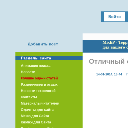
Войти
MixliP - Тер
Добавить пост
для вашего 
Разделы сайта
Отличный с
Анимация поиска
Новости
14-01-2014, 15:44
П
Лучшие биржи статей
Развлечения и отдых
Новости технологий
Контакты
Материалы читателей
Скрипты для сайта
Меню для Сайта
Кнопки для Сайта