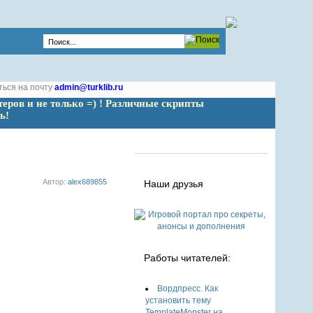
ться на почту
admin@turklib.ru
теров и не только =) ! Различные скрипты 
ь!
Автор:
alex689855
Наши друзья
Работы читателей:
Вордпресс. Как
установить тему
TemplateMonster на