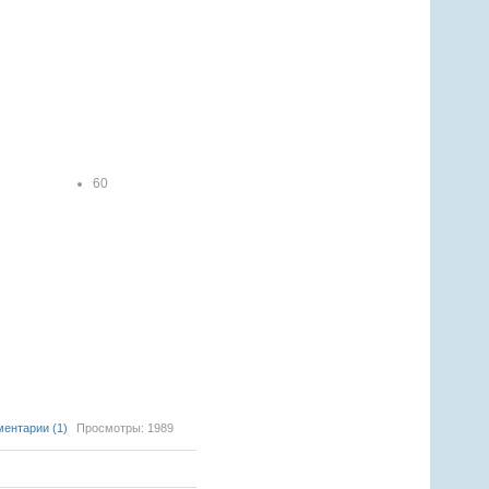
60
1
2
3
4
5
ентарии (1)
Просмотры: 1989