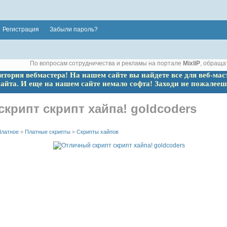
Регистрация
Забыли пароль?
По вопросам сотрудничества и рекламы на портале
MixliP
, обраща
ритория вебмастера! На нашем сайте вы найдете все для веб-мас
сайта. И еще на нашем сайте немало софта! Заходи не пожалееш
крипт скрипт хайпа! goldcoders
латное
»
Платные скрипты
»
Скрипты хайпов