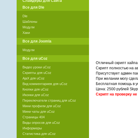
Слайдеры для Сайта
Все для Dle
Dle
Шаблоны
Модули
Хаки
Все для Joomla
Модули
Все для uCoz
Отличный скрипт хайпа
Видео уроки uCoz
Cкрипт полностью на а
Скрипты для uCoz
Присутствует админ па
AjaX для uCoz
При желании могу сде
Бесплатная помощь в ус
Вид комментариев для uCoz
Цена: 2500 рублей Skyp
Кнопки для uCoz
Скрипт на проверку не
Иконки для uCoz
Переключатели страниц для uCoz
Мини профили для uCoz
Мини чаты для uCoz
Страницы 404
Виды опросов для uCoz
Информеры
Статистика для uCoz