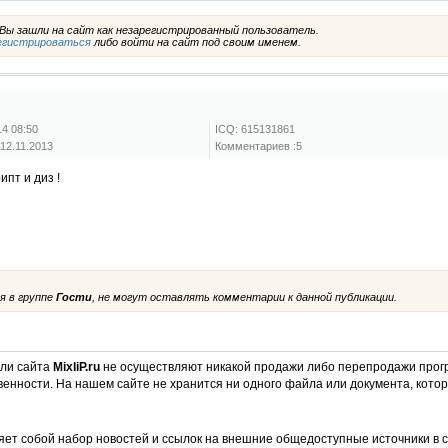
ы зашли на сайт как незарегистрированный пользователь.
егистрироваться
либо войти на сайт под своим именем.
4 08:50
ICQ: 615131861
12.11.2013
Комментариев :5
ипт и диз !
я в группе
Гости
, не могут оставлять комментарии к данной публикации.
ели сайта
MixliP.ru
не осуществляют никакой продажи либо перепродажи прог
венности. На нашем сайте не хранится ни одного файла или документа, кот
ет собой набор новостей и ссылок на внешние общедоступные источники в с