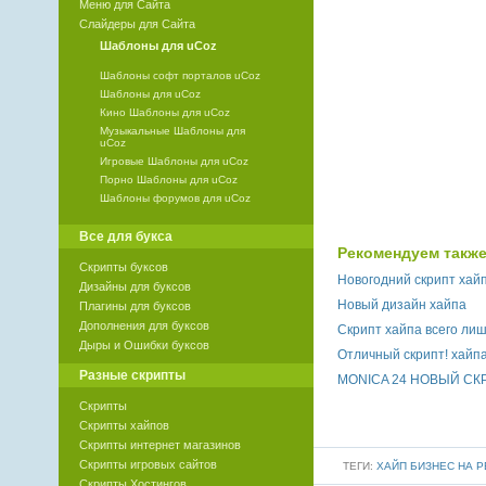
Меню для Сайта
Слайдеры для Сайта
Шаблоны для uCoz
Шаблоны софт порталов uCoz
Шаблоны для uCoz
Кино Шаблоны для uCoz
Музыкальные Шаблоны для
uCoz
Игровые Шаблоны для uCoz
Порно Шаблоны для uCoz
Шаблоны форумов для uCoz
Все для букса
Рекомендуем также
Скрипты буксов
Новогодний скрипт хайп
Дизайны для буксов
Новый дизайн хайпа
Плагины для буксов
Дополнения для буксов
Скрипт хайпа всего лиш
Дыры и Ошибки буксов
Отличный скрипт! хайп
Разные скрипты
MONICA 24 НОВЫЙ СК
Скрипты
Скрипты хайпов
Скрипты интернет магазинов
Скрипты игровых сайтов
ТЕГИ:
ХАЙП БИЗНЕС НА 
Скрипты Хостингов