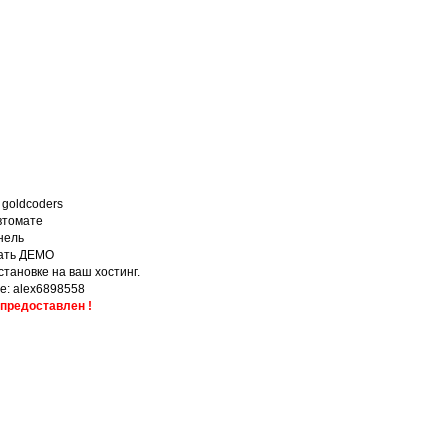
 goldcoders
втомате
нель
лать ДЕМО
тановке на ваш хостинг.
e: alex6898558
 предоставлен !