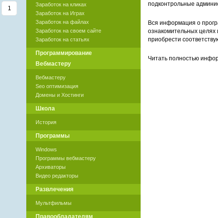
подконтрольные админи
Заработок на кликах
1
Заработок на Играх
Заработок на файлах
Вся информация о прогр
ознакомительных целях 
Заработок на своем сайте
приобрести соответству
Заработок на статьях
Программирование
Читать полностью инф
Вебмастеру
Вебмастеру
Seo оптимизация
Домены и Хостинги
Школа
История
Программы
Windows
Программы вебмастеру
Архиваторы
Видео редакторы
Развлечения
Мультфильмы
Правообладателям