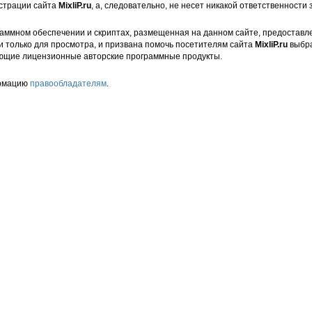
страции сайта
MixliP.ru
, а, следовательно, не несет никакой ответственности 
аммном обеспечении и скриптах, размещенная на данном сайте, предоставл
и только для просмотра, и призвана помочь посетителям сайта
MixliP.ru
выбра
ющие лицензионные авторские программные продукты.
ормацию
правообладателям
.