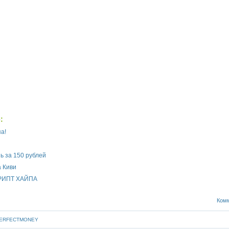
:
а!
ь за 150 рублей
а Киви
РИПТ ХАЙПА
Комм
PERFECTMONEY