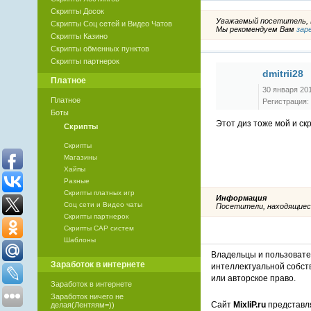
Скрипты Досок
Уважаемый посетитель, В
Скрипты Соц сетей и Видео Чатов
Мы рекомендуем Вам
зар
Скрипты Казино
Скрипты обменных пунктов
Скрипты партнерок
dmitrii28
Платное
30 января 201
Платное
Регистрация: 
Боты
Этот диз тоже мой и скр
Скрипты
Скрипты
Магазины
Хайпы
Разные
Скрипты платных игр
Информация
Соц сети и Видео чаты
Посетители, находящиес
Скрипты партнерок
Скрипты САР систем
Шаблоны
Владельцы и пользоват
Заработок в интернете
интеллектуальной собст
или авторское право.
Заработок в интернете
Заработок ничего не
Сайт
MixliP.ru
представля
делая(Лентяям=))