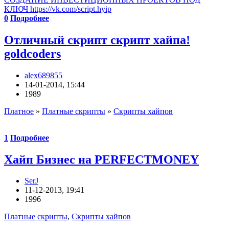
КЛЮЧ https://vk.com/script.hyip
0
Подробнее
Отличный скрипт скрипт хайпа!
goldcoders
alex689855
14-01-2014, 15:44
1989
Платное
»
Платные скрипты
»
Скрипты хайпов
1
Подробнее
Хайп Бизнес на PERFECTMONEY
SerJ
11-12-2013, 19:41
1996
Платные скрипты
,
Скрипты хайпов