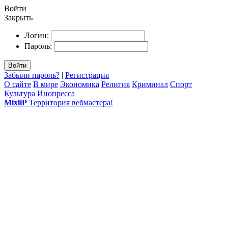
Войти
Закрыть
Логин:
Пароль:
Войти
Забыли пароль?
|
Регистрация
О сайте
В мире
Экономика
Религия
Криминал
Спорт
Культура
Инопресса
MixliP
Территория вебмастера!