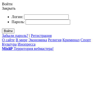
Войти
Закрыть
Логин:
Пароль:
Войти
Забыли пароль?
|
Регистрация
О сайте
В мире
Экономика
Религия
Криминал
Спорт
Культура
Инопресса
MixliP
Территория вебмастера!