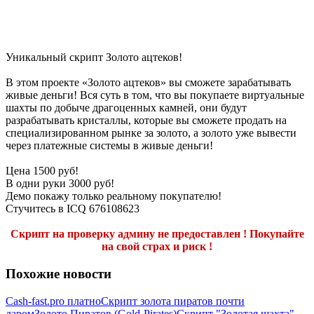
Уникальный скрипт Золото ацтеков!
В этом проекте «Золото ацтеков» вы сможете зарабатывать
живые деньги! Вся суть в том, что вы покупаете виртуальные
шахты по добыче драгоценных камней, они будут
разрабатывать кристаллы, которые вы сможете продать на
специализированном рынке за золото, а золото уже вывести
через платежные системы в живые деньги!
Цена 1500 руб!
В одни руки 3000 руб!
Демо покажу только реальному покупателю!
Стучитесь в ICQ 676108623
Скрипт на проверку админу не предоставлен ! Покупайте
на свой страх и риск !
Похожие новости
Cash-fast.pro платно
Скрипт золота пиратов почти
даром
Золото Пиратов (Gold-Pirates)
Скрипт "Золотая шахта"