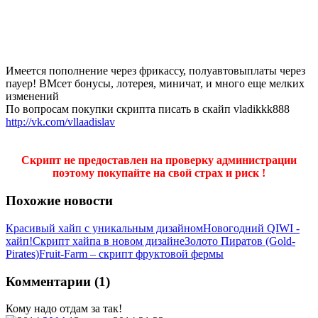
Имеется пополнение через фрикассу, полуавтовыплаты через
пауер! ВМсет бонусы, лотерея, миничат, и много еще мелких
изменений
По вопросам покупки скрипта писать в скайп vladikkk888
http://vk.com/vllaadislav
Скрипт не предоставлен на проверку администрации
поэтому покупайте на свой страх и риск !
Похожие новости
Красивый хайп с уникальным дизайном
Новогодний QIWI -
хайп!
Скрипт хайпа в новом дизайне
Золото Пиратов (Gold-
Pirates)
Fruit-Farm – скрипт фруктовой фермы
Комментарии (1)
Кому надо отдам за так!