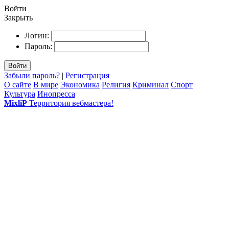
Войти
Закрыть
Логин:
Пароль:
Войти
Забыли пароль?
|
Регистрация
О сайте
В мире
Экономика
Религия
Криминал
Спорт
Культура
Инопресса
MixliP
Территория вебмастера!