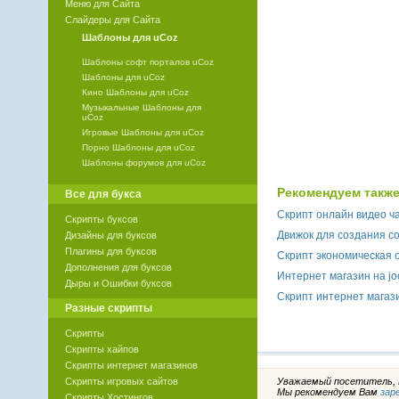
Меню для Сайта
Слайдеры для Сайта
Шаблоны для uCoz
Шаблоны софт порталов uCoz
Шаблоны для uCoz
Кино Шаблоны для uCoz
Музыкальные Шаблоны для
uCoz
Игровые Шаблоны для uCoz
Порно Шаблоны для uCoz
Шаблоны форумов для uCoz
Рекомендуем также
Все для букса
Скрипт онлайн видео ча
Скрипты буксов
Движок для создания со
Дизайны для буксов
Плагины для буксов
Скрипт экономическая 
Дополнения для буксов
Интернет магазин на jo
Дыры и Ошибки буксов
Скрипт интернет магаз
Разные скрипты
Скрипты
Скрипты хайпов
Скрипты интернет магазинов
Уважаемый посетитель, В
Скрипты игровых сайтов
Мы рекомендуем Вам
зар
Скрипты Хостингов