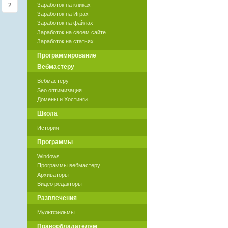
2
Заработок на кликах
Заработок на Играх
Заработок на файлах
Заработок на своем сайте
Заработок на статьях
Программирование
Вебмастеру
Вебмастеру
Seo оптимизация
Домены и Хостинги
Школа
История
Программы
Windows
Программы вебмастеру
Архиваторы
Видео редакторы
Развлечения
Мультфильмы
Правообладателям