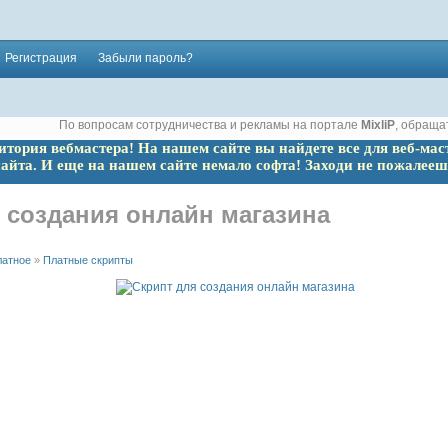
Регистрация
Забыли пароль?
По вопросам сотрудничества и рекламы на портале
MixliP
, обраща
ритория вебмастера! На нашем сайте вы найдете все для веб-мас
сайта. И еще на нашем сайте немало софта! Заходи не пожалееш
 создания онлайн магазина
латное
»
Платные скрипты