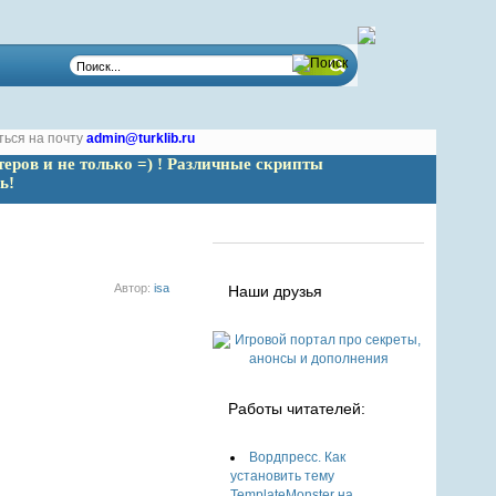
ться на почту
admin@turklib.ru
теров и не только =) ! Различные скрипты 
ь!
Автор:
isa
Наши друзья
Работы читателей:
Вордпресс. Как
установить тему
TemplateMonster на