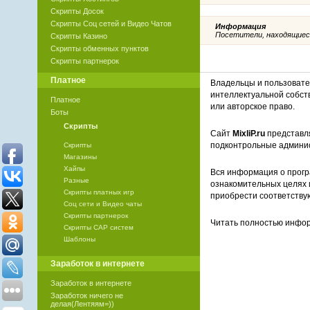
Скрипты Досок
Скрипты Соц сетей и Видео Чатов
Информация
Посетители, находящиес
Скрипты Казино
Скрипты обменных пунктов
Скрипты партнерок
Платное
Владельцы и пользоват
интеллектуальной собст
Платное
или авторское право.
Боты
Скрипты
Сайт
MixliP.ru
представля
подконтрольные админи
Скрипты
Магазины
Хайпы
Вся информация о прогр
Разные
ознакомительных целях 
Скрипты платных игр
приобрести соответству
Соц сети и Видео чаты
Скрипты партнерок
Читать полностью инф
Скрипты САР систем
Шаблоны
Заработок в интернете
Заработок в интернете
Заработок ничего не
делая(Лентяям=))