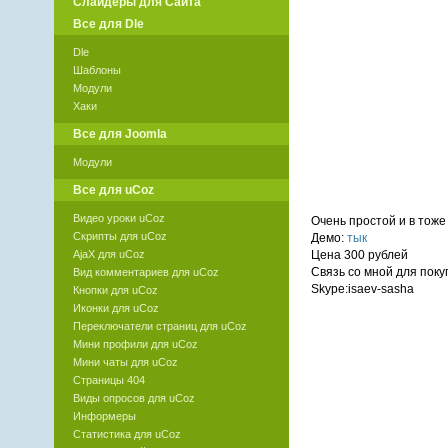
Слайдеры для Сайта
Все для Dle
Dle
Шаблоны
Модули
Хаки
Все для Joomla
Модули
Все для uCoz
Видео уроки uCoz
Очень простой и в тоже
Скрипты для uCoz
Демо:
тык
AjaX для uCoz
Цена 300 рублей
Связь со мной для поку
Вид комментариев для uCoz
Skype:isaev-sasha
Кнопки для uCoz
Иконки для uCoz
Переключатели страниц для uCoz
Мини профили для uCoz
Мини чаты для uCoz
Страницы 404
Виды опросов для uCoz
Информеры
Статистика для uCoz