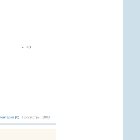
40
1
2
3
4
5
ентарии (0)
Просмотры: 1880