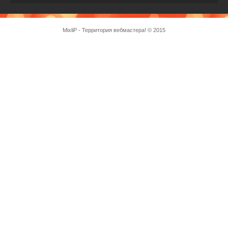
MixliP - Территория вебмастера! © 2015