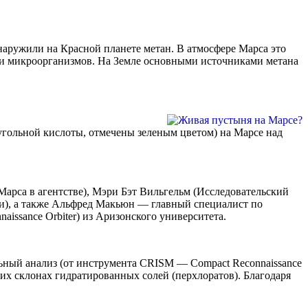
бнаружили на Красной планете метан. В атмосфере Марса это
сти микроорганизмов. На Земле основными источниками метана
 угольной кислоты, отмечены зеленым цветом) на Марсе над
рса в агентстве), Мэри Бэт Вильгельм (Исследовательский
и), а также Альфред Макьюн — главный специалист по
aissance Orbiter) из Аризонского университета.
льный анализ (от инструмента CRISM — Compact Reconnaissance
их склонах гидратированных солей (перхлоратов). Благодаря