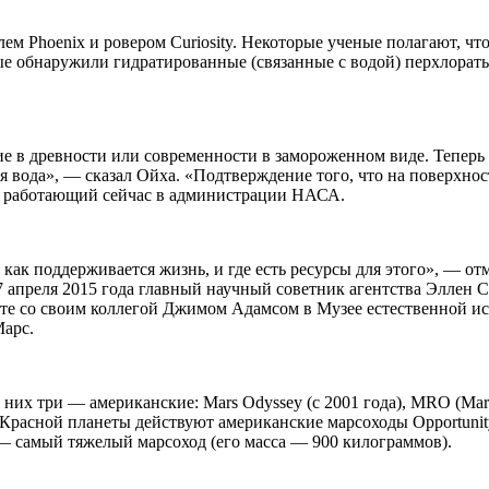
 Phoenix и ровером Curiosity. Некоторые ученые полагают, что 
е обнаружили гидратированные (связанные с водой) перхлораты
ие в древности или современности в замороженном виде. Теперь
я вода», — сказал Ойха. «Подтверждение того, что на поверхност
, работающий сейчас в администрации НАСА.
 как поддерживается жизнь, и где есть ресурсы для этого», — 
7 апреля 2015 года главный научный советник агентства Эллен С
есте со своим коллегой Джимом Адамсом в Музее естественной 
Марс.
 них три — американские: Mars Odyssey (с 2001 года), MRO (Mars
и Красной планеты действуют американские марсоходы Opportunity (
 — самый тяжелый марсоход (его масса — 900 килограммов).