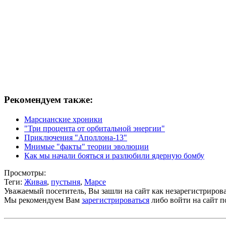
Рекомендуем также:
Марсианские хроники
"Три процента от орбитальной энергии"
Приключения "Аполлона-13"
Мнимые "факты" теории эволюции
Как мы начали бояться и разлюбили ядерную бомбу
Просмотры:
Теги:
Живая
,
пустыня
,
Марсе
Уважаемый посетитель, Вы зашли на сайт как незарегистриров
Мы рекомендуем Вам
зарегистрироваться
либо войти на сайт п