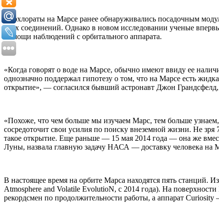
Перхлораты на Марсе ранее обнаруживались посадочным модулем
этих соединений. Однако в новом исследовании ученые впервы
помощи наблюдений с орбитального аппарата.
«Когда говорят о воде на Марсе, обычно имеют ввиду ее налич
однозначно поддержал гипотезу о том, что на Марсе есть жидка
открытие», — согласился бывший астронавт Джон Грандсфелд
«Похоже, что чем больше мы изучаем Марс, тем больше узнаем,
сосредоточит свои усилия по поиску внеземной жизни. Не зря 
такое открытие. Еще раньше — 15 мая 2014 года — она же вм
Луны, назвала главную задачу НАСА — доставку человека на 
В настоящее время на орбите Марса находятся пять станций. Из
Atmosphere and Volatile EvolutioN, с 2014 года). На поверхност
рекордсмен по продолжительности работы, а аппарат Curiosity