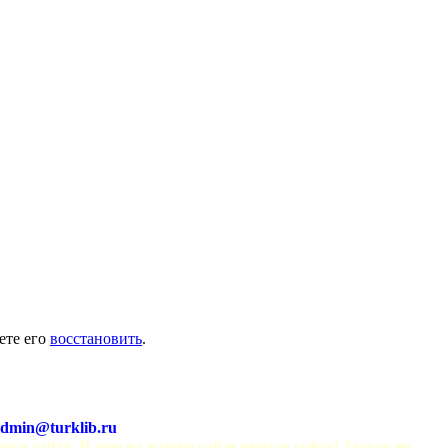
ете его
восстановить
.
dmin@turklib.ru
шего сайта. И еще на нашем сайте немало софта! Заходи не 