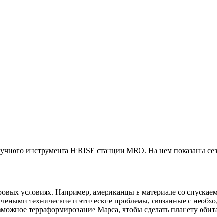
с научного инструмента HiRISE станции MRO. На нем показаны с
овых условиях. Например, американцы в материале со спускаем
д учеными технические и этические проблемы, связанные с необ
можное терраформирование Марса, чтобы сделать планету обита