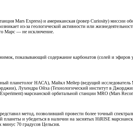
анция Mars Express) и американская (ровер Curiosity) миссии о
 возникает из-за геологической активности или жизнедеятельно
то Марс — не исключение.
A Снимок, показывающий содержание карбонатов (солей и эфиров
ый планетолог НАСА), Майкл Мейер (ведущий исследователь Ма
орджии), Лухендра Ойха (Технологический институт в Джорджи
 Experiment) марсианской орбитальной станции MRO (Mars Reconn
представил метод, позволивший провести более точный спектра
й планеты и убедиться в наличии на заснятых HiRISE марсианск
х минус 70 градусов Цельсия.