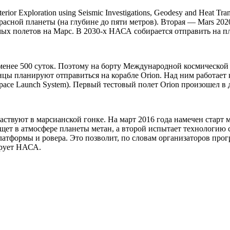
ior Exploration using Seismic Investigations, Geodesy and Heat T
расной планеты (на глубине до пяти метров). Вторая — Mars 202
емых полетов на Марс. В 2030-х НАСА собирается отправить на п
менее 500 суток. Поэтому на борту Международной космической
ы планируют отправиться на корабле Orion. Над ним работает ко
pace Launch System). Первый тестовый полет Orion произошел в 
аствуют в марсианской гонке. На март 2016 года намечен старт
ет в атмосфере планеты метан, а второй испытает технологию 
латформы и ровера. Это позволит, по словам организаторов про
ирует НАСА.