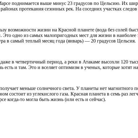
 Марсе поднимается выше минус 23 градусов по Цельсию. Их шир
районах протекания сезонных рек. На соседних участках следов
ьзу возможности жизни на Красной планете (вода без солей быс
 Это одно из самых малопригодных мест для жизни в наиболее 
ура в самый теплый месяц года (январь) — 20 градусов Цельсия.
аже в четвертичный период, а реки в Атакаме высохли 120 тыся
ь есть и там. Это и вселяет оптимизм в ученых, которые хотят
и получает меньше солнечного света. У планеты нет магнитного
ном состоит из углекислого газа. Красная планета в семь раз лег
е когда-то могла быть жизнь (или есть и сейчас).