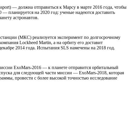
ransport) — должна отправиться к Марсу в марте 2016 года, чтобы
0 — планируется на 2020 год: ученые надеются доставить
ланету астронавтов.
 станции (МКС) реализуется эксперимент по долгосрочному
мпания Lockheed Martin, а на орбиту его доставит
декабре 2014 года. Испытания SLS намечены на 2018 год.
 миссии ExoMars-2016 — к планете отправится орбитальный
спуска для следующей части миссии — ExoMars-2018, которая
граммы, провести с более высокой точностью исследование