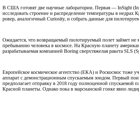
В США готовят две научные лаборатории. Первая — InSight (Inter
исследовать строение и распределение температуры в недрах К
ровер, аналогичный Curiosity, и собрать данные для пилотиру
Ожидается, что возвращаемый пилотируемый полет займет не 
пребыванию человека в космосе. На Красную планету американц
разрабатываемая компанией Boeing сверхтяжелая ракета SLS (S
Европейское космическое агентство (ЕКА) и Роскосмос тоже уч
аппарат с демонстрационным спускаемым зондом. Первый поищ
предполагает отправку в 2018 году полноценной спускаемой п
Красной планеты. Однако пока в марсианской гонке явно лид