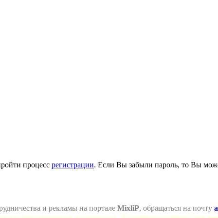
пройти процесс
регистрации
. Если Вы забыли пароль, то Вы мож
рудничества и рекламы на портале
MixliP
, обращаться на почту
a
се для веб-мастеров и не только =) ! Различные скрипты для ва