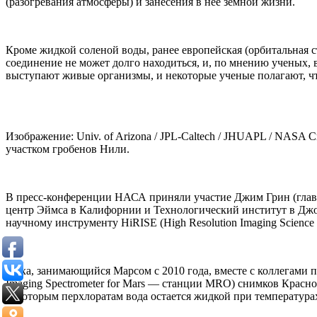
(разогревания атмосферы) и занесения в нее земной жизни.
Кроме жидкой соленой воды, ранее европейская (орбитальная ст
соединение не может долго находиться, и, по мнению ученых,
выступают живые организмы, и некоторые ученые полагают, ч
Изображение: Univ. of Arizona / JPL-Caltech / JHUAPL / NAS
участком гробенов Нили.
В пресс-конференции НАСА приняли участие Джим Грин (главн
центр Эймса в Калифорнии и Технологический институт в Дж
научному инструменту HiRISE (High Resolution Imaging Science
Ойха, занимающийся Марсом с 2010 года, вместе с коллегами 
Imaging Spectrometer for Mars — станции MRO) снимков Красно
некоторым перхлоратам вода остается жидкой при температура