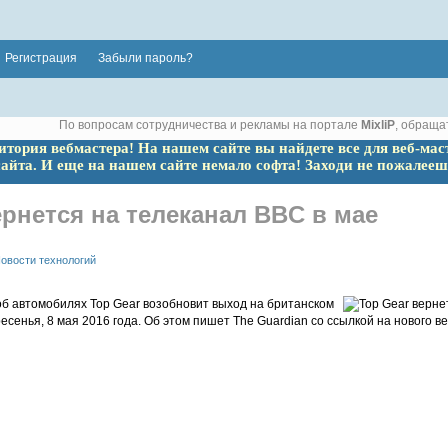
Регистрация
Забыли пароль?
По вопросам сотрудничества и рекламы на портале
MixliP
, обраща
ритория вебмастера! На нашем сайте вы найдете все для веб-мас
сайта. И еще на нашем сайте немало софта! Заходи не пожалееш
ернется на телеканал BBC в мае
овости технологий
б автомобилях Top Gear возобновит выход на британском
есенья, 8 мая 2016 года. Об этом пишет The Guardian со ссылкой на нового в