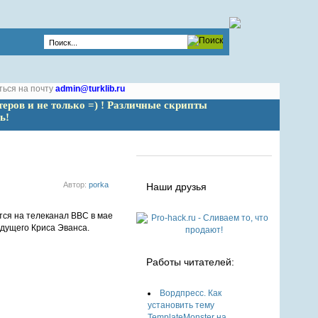
ться на почту
admin@turklib.ru
теров и не только =) ! Различные скрипты 
ь!
Автор:
porka
Наши друзья
едущего Криса Эванса.
Работы читателей:
Вордпресс. Как
установить тему
TemplateMonster на