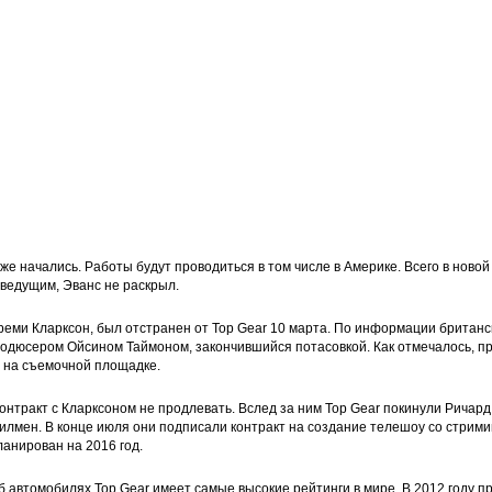
уже начались. Работы будут проводиться в том числе в Америке. Всего в ново
оведущим, Эванс не раскрыл.
еми Кларксон, был отстранен от Top Gear 10 марта. По информации британс
родюсером Ойсином Таймоном, закончившийся потасовкой. Как отмечалось, п
ы на съемочной площадке.
нтракт с Кларксоном не продлевать. Вслед за ним Top Gear покинули Ричар
илмен. В конце июля они подписали контракт на создание телешоу со стрим
ланирован на 2016 год.
 автомобилях Top Gear имеет самые высокие рейтинги в мире. В 2012 году п