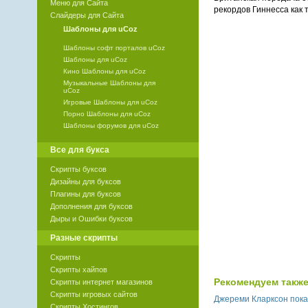
Меню для Сайта
рекордов Гиннесса как 
Слайдеры для Сайта
Шаблоны для uCoz
Шаблоны софт порталов uCoz
Шаблоны для uCoz
Кино Шаблоны для uCoz
Музыкальные Шаблоны для
uCoz
Игровые Шаблоны для uCoz
Порно Шаблоны для uCoz
Шаблоны форумов для uCoz
Все для букса
Скрипты буксов
Дизайны для буксов
Плагины для буксов
Дополнения для буксов
Дыры и Ошибки буксов
Разные скрипты
Скрипты
Скрипты хайпов
Рекомендуем также
Скрипты интернет магазинов
Скрипты игровых сайтов
Джереми Кларксон показ
Скрипты Хостингов