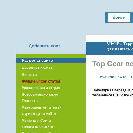
Войти
MixliP - Тер
Добавить пост
для вашего 
Разделы сайта
Top Gear в
Анимация поиска
Новости
29-11-2015, 14:00
Н
Лучшие биржи статей
Развлечения и отдых
Популярная передача о
Новости технологий
телеканале BBC с воскр
Контакты
Материалы читателей
Скрипты для сайта
Меню для Сайта
Кнопки для Сайта