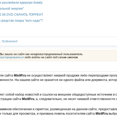
 и разлюбили ядерную бомбу
альной энергии"
2.06 DVD СКАЧАТЬ ТОРРЕНТ
средство пиара "кого надо"?
,
ТЕЛЕКАНАЛ
ы зашли на сайт как незарегистрированный пользователь.
егистрироваться
либо войти на сайт под своим именем.
ели сайта
MixliP.ru
не осуществляют никакой продажи либо перепродажи прог
венности. На нашем сайте не хранится ни одного файла или документа, кот
ет собой набор новостей и ссылок на внешние общедоступные источники в с
страции сайта
MixliP.ru
, а, следовательно, не несет никакой ответственности 
аммном обеспечении и скриптах, размещенная на данном сайте, предоставл
и только для просмотра, и призвана помочь посетителям сайта
MixliP.ru
выбра