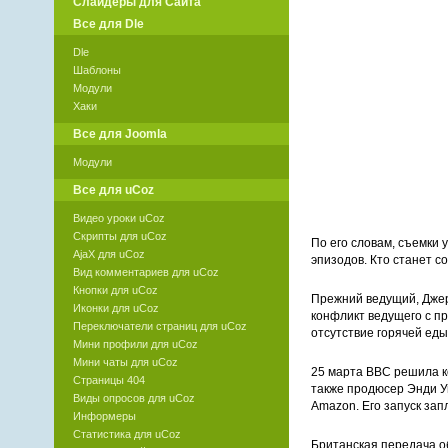
Слайдеры для Сайта
Все для Dle
Dle
Шаблоны
Модули
Хаки
Все для Joomla
Модули
Все для uCoz
Видео уроки uCoz
Скрипты для uCoz
По его словам, съемки 
AjaX для uCoz
эпизодов. Кто станет с
Вид комментариев для uCoz
Кнопки для uCoz
Прежний ведущий, Джер
Иконки для uCoz
конфликт ведущего с п
Переключатели страниц для uCoz
отсутствие горячей ед
Мини профили для uCoz
Мини чаты для uCoz
25 марта BBC решила ко
Страницы 404
также продюсер Энди У
Виды опросов для uCoz
Amazon. Его запуск зап
Информеры
Статистика для uCoz
Британская передача об