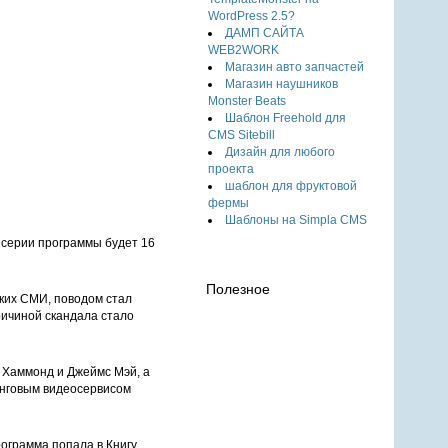
WordPress 2.5?
ДАМП САЙТА
WEB2WORK
Магазин авто запчастей
Магазин наушников
Monster Beats
Шаблон Freehold для
CMS Sitebill
Дизайн для любого
проекта
шаблон для фруктовой
фермы
Шаблоны на Simpla CMS
й серии программы будет 16
Полезное
ких СМИ, поводом стал
ричиной скандала стало
д Хаммонд и Джеймс Мэй, а
инговым видеосервисом
рограмма попала в Книгу