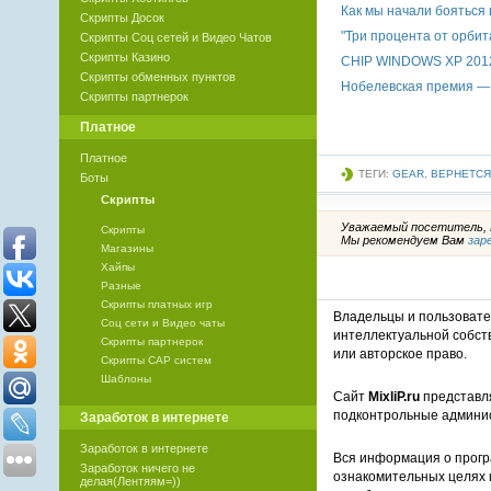
Как мы начали бояться
Скрипты Досок
"Три процента от орбит
Скрипты Соц сетей и Видео Чатов
Скрипты Казино
CHIP WINDOWS XP 201
Скрипты обменных пунктов
Нобелевская премия — 
Скрипты партнерок
Платное
Платное
ТЕГИ:
GEAR
,
ВЕРНЕТСЯ
Боты
Скрипты
Уважаемый посетитель, В
Скрипты
Мы рекомендуем Вам
зар
Магазины
Хайпы
Разные
Скрипты платных игр
Владельцы и пользоват
Соц сети и Видео чаты
интеллектуальной собст
Скрипты партнерок
или авторское право.
Скрипты САР систем
Шаблоны
Сайт
MixliP.ru
представля
подконтрольные админи
Заработок в интернете
Заработок в интернете
Вся информация о прогр
Заработок ничего не
ознакомительных целях 
делая(Лентяям=))