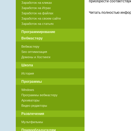
приобрести соответству
Заработок на кликах
Заработок на Играх
Читать полностью инф
Заработок на файлах
Заработок на своем сайте
Заработок на статьях
Программирование
Вебмастеру
Вебмастеру
Seo оптимизация
Домены и Хостинги
Школа
История
Программы
Windows
Программы вебмастеру
Архиваторы
Видео редакторы
Развлечения
Мультфильмы
Правообладателям