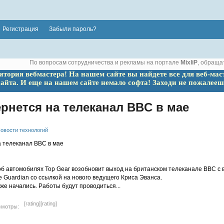
Регистрация
Забыли пароль?
По вопросам сотрудничества и рекламы на портале
MixliP
, обраща
ритория вебмастера! На нашем сайте вы найдете все для веб-мас
сайта. И еще на нашем сайте немало софта! Заходи не пожалееш
ернется на телеканал BBC в мае
овости технологий
б автомобилях Top Gear возобновит выход на британском телеканале BBC с в
e Guardian со ссылкой на нового ведущего Криса Эванса.
уже начались. Работы будут проводиться...
[rating]
[rating]
смотры: