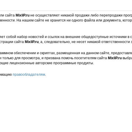
ели сайта
MixliP.ru
не осуществляют никакой продажи либо перепродажи прог
венности. На нашем сайте не хранится ни одного файла или документа, кот
ет собой набор новостей и ссылок на внешние общедоступные источники в с
страции сайта
MixliP.ru
, а, следовательно, не несет никакой ответственности 
аммном обеспечении и скриптах, размещенная на данном сайте, предоставл
и только для просмотра, и призвана помочь посетителям сайта
MixliP.ru
выбра
ющие лицензионные авторские программные продукты.
ормацию
правообладателям
.