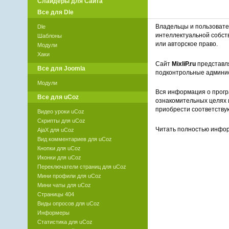
Слайдеры для Сайта
Все для Dle
Владельцы и пользоват
Dle
интеллектуальной собст
Шаблоны
или авторское право.
Модули
Хаки
Сайт
MixliP.ru
представля
Все для Joomla
подконтрольные админи
Модули
Вся информация о прогр
Все для uCoz
ознакомительных целях 
приобрести соответству
Видео уроки uCoz
Скрипты для uCoz
Читать полностью инф
AjaX для uCoz
Вид комментариев для uCoz
Кнопки для uCoz
Иконки для uCoz
Переключатели страниц для uCoz
Мини профили для uCoz
Мини чаты для uCoz
Страницы 404
Виды опросов для uCoz
Информеры
Статистика для uCoz