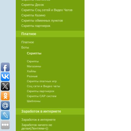
Скрипты Досок
Скрипты Соц сетей и Видео Чатов
Скрипты Казино
Скрипты обменных пунктов
Скрипты партнерок
Платное
Платное
Боты
Скрипты
Скрипты
Магазины
Хайпы
Разные
Скрипты платных игр
Соц сети и Видео чаты
Скрипты партнерок
Скрипты САР систем
Шаблоны
Заработок в интернете
Заработок в интернете
Заработок ничего не
делая(Лентяям=))