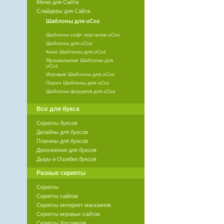
Меню для Сайта
Слайдеры для Сайта
Шаблоны для uCoz
Шаблоны софт порталов uCoz
Шаблоны для uCoz
Кино Шаблоны для uCoz
Музыкальные Шаблоны для
uCoz
Игровые Шаблоны для uCoz
Порно Шаблоны для uCoz
Шаблоны форумов для uCoz
Все для букса
Скрипты буксов
Дизайны для буксов
Плагины для буксов
Дополнения для буксов
Дыры и Ошибки буксов
Разные скрипты
Скрипты
Скрипты хайпов
Скрипты интернет магазинов
Скрипты игровых сайтов
Скрипты Хостингов