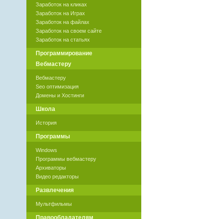
Заработок на кликах
Заработок на Играх
Заработок на файлах
Заработок на своем сайте
Заработок на статьях
Программирование
Вебмастеру
Вебмастеру
Seo оптимизация
Домены и Хостинги
Школа
История
Программы
Windows
Программы вебмастеру
Архиваторы
Видео редакторы
Развлечения
Мультфильмы
Правообладателям