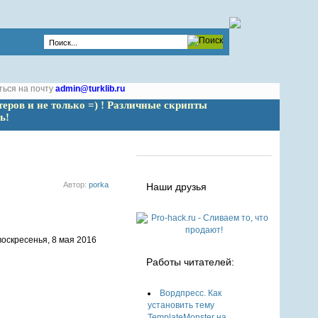
ться на почту
admin@turklib.ru
теров и не только =) ! Различные скрипты 
ь!
Автор:
porka
Наши друзья
оскресенья, 8 мая 2016
Работы читателей:
Вордпресс. Как
установить тему
TemplateMonster на