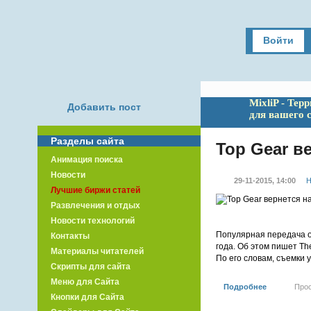
Войти
MixliP - Тер
Добавить пост
для вашего 
Разделы сайта
Top Gear в
Анимация поиска
Новости
29-11-2015, 14:00
Н
Лучшие биржи статей
Развлечения и отдых
Новости технологий
Популярная передача о
Контакты
года. Об этом пишет Th
Материалы читателей
По его словам, съемки 
Скрипты для сайта
Меню для Сайта
Подробнее
Про
Кнопки для Сайта