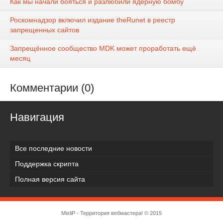
Как мы начали бояться и разлюбили ядерную бомбу
Роскомнадзор включил издание theRunet в реестр
запрещенных сайтов
Запрещённое сообщество MDK может проработать ещё
месяц
Комментарии (0)
Навигация
Все последние новости
Поддержка скрипта
Полная версия сайта
MixliP - Территория вебмастера! © 2015