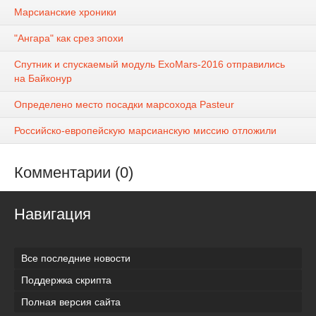
Марсианские хроники
"Ангара" как срез эпохи
Спутник и спускаемый модуль ExoMars-2016 отправились
на Байконур
Определено место посадки марсохода Pasteur
Российско-европейскую марсианскую миссию отложили
Комментарии (0)
Навигация
Все последние новости
Поддержка скрипта
Полная версия сайта