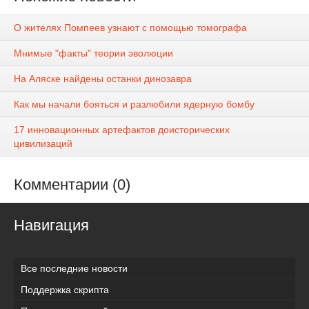
О жителях Помпеев узнают с помощью томографа
Мнимые "факты" теории эволюции
На Аляске найдены останки динозавра
Как мы начали бояться и разлюбили ядерную бомбу
17 инновационных артефактов доисторических
цивилизаций
Комментарии (0)
Навигация
Все последние новости
Поддержка скрипта