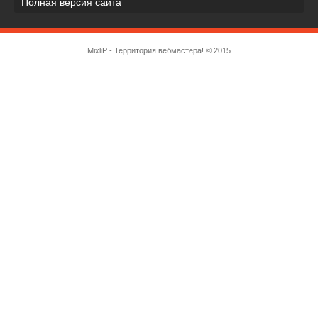
Полная версия сайта
MixliP - Территория вебмастера! © 2015