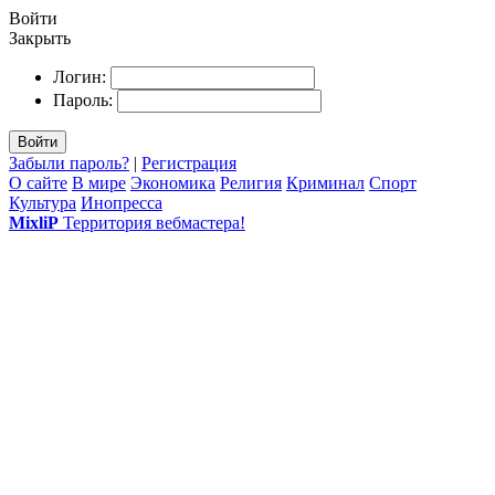
Войти
Закрыть
Логин:
Пароль:
Войти
Забыли пароль?
|
Регистрация
О сайте
В мире
Экономика
Религия
Криминал
Спорт
Культура
Инопресса
MixliP
Территория вебмастера!