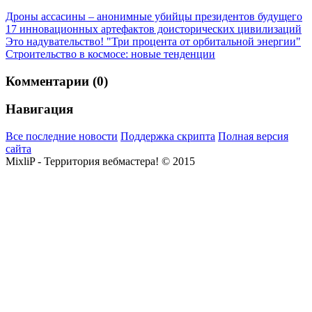
Дроны ассасины – анонимные убийцы президентов будущего
17 инновационных артефактов доисторических цивилизаций
Это надувательство!
"Три процента от орбитальной энергии"
Строительство в космосе: новые тенденции
Комментарии (0)
Навигация
Все последние новости
Поддержка скрипта
Полная версия
сайта
MixliP - Территория вебмастера! © 2015