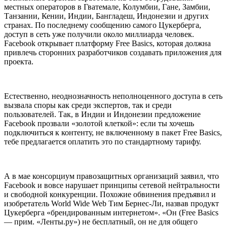
местных операторов в Гватемале, Колумбии, Гане, Замбии,
Танзании, Кении, Индии, Бангладеш, Индонезии и других
странах. По последнему сообщению самого Цукерберга,
доступ в сеть уже получили около миллиарда человек.
Facebook открывает платформу Free Basics, которая должна
привлечь сторонних разработчиков создавать приложения для
проекта.
Естественно, неоднозначность неполноценного доступа в сеть
вызвала споры как среди экспертов, так и среди
пользователей. Так, в Индии и Индонезии предложение
Facebook прозвали «золотой клеткой»: если ты хочешь
подключиться к контенту, не включенному в пакет Free Basics,
тебе предлагается оплатить это по стандартному тарифу.
А в мае консорциум правозащитных организаций заявил, что
Facebook и вовсе нарушает принципы сетевой нейтральности
и свободной конкуренции. Похожие обвинения предъявил и
изобретатель World Wide Web Тим Бернес-Ли, назвав продукт
Цукерберга «брендированным интернетом». «Он (Free Basics
— прим. «Ленты.ру») не бесплатный, он не для общего