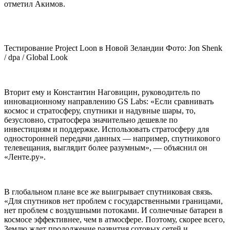
отметил Акимов.
Тестирование Project Loon в Новой Зеландии Фото: Jon Shenk
/ dpa / Global Look
Вторит ему и Константин Наговицин, руководитель по
инновационному направлению GS Labs: «Если сравнивать
космос и стратосферу, спутники и надувные шары, то,
безусловно, стратосфера значительно дешевле по
инвестициям и поддержке. Использовать стратосферу для
односторонней передачи данных — например, спутникового
телевещания, выглядит более разумным», — объяснил он
«Ленте.ру».
В глобальном плане все же выигрывает спутниковая связь.
«Для спутников нет проблем с государственными границами,
нет проблем с воздушными потоками. И солнечные батареи в
космосе эффективнее, чем в атмосфере. Поэтому, скорее всего,
Землю ждет продолжение развития сотовых сетей и