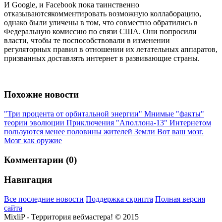
И Google, и Facebook пока таинственно
отказываютсякомментировать возможную коллаборацию,
однако были уличены в том, что совместно обратились в
Федеральную комиссию по связи США. Они попросили
власти, чтобы те поспособствовали в изменении
регуляторных правил в отношении их летательных аппаратов,
призванных доставлять интернет в развивающие страны.
Похожие новости
"Три процента от орбитальной энергии"
Мнимые "факты"
теории эволюции
Приключения "Аполлона-13"
Интернетом
пользуются менее половины жителей Земли
Вот ваш мозг.
Мозг как оружие
Комментарии (0)
Навигация
Все последние новости
Поддержка скрипта
Полная версия
сайта
MixliP - Территория вебмастера! © 2015