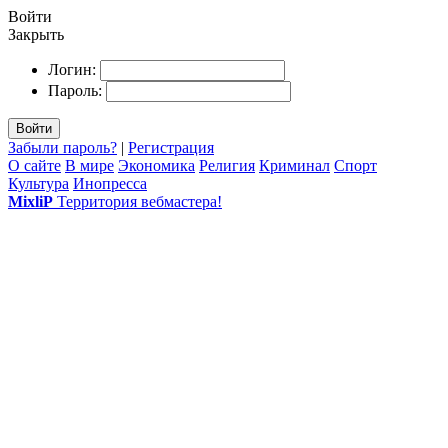
Войти
Закрыть
Логин:
Пароль:
Войти
Забыли пароль?
|
Регистрация
О сайте
В мире
Экономика
Религия
Криминал
Спорт
Культура
Инопресса
MixliP
Территория вебмастера!