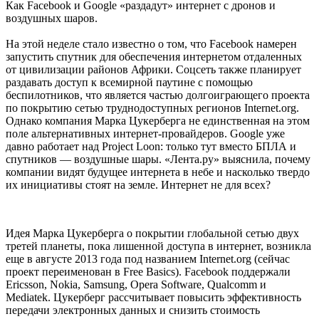
Как Facebook и Google «раздадут» интернет с дронов и
воздушных шаров.
На этой неделе стало известно о том, что Facebook намерен
запустить спутник для обеспечения интернетом отдаленных
от цивилизации районов Африки. Соцсеть также планирует
раздавать доступ к всемирной паутине с помощью
беспилотников, что является частью долгоиграющего проекта
по покрытию сетью труднодоступных регионов Internet.org.
Однако компания Марка Цукерберга не единственная на этом
поле альтернативных интернет-провайдеров. Google уже
давно работает над Project Loon: только тут вместо БПЛА и
спутников — воздушные шары. «Лента.ру» выяснила, почему
компании видят будущее интернета в небе и насколько твердо
их инициативы стоят на земле. Интернет не для всех?
Идея Марка Цукерберга о покрытии глобальной сетью двух
третей планеты, пока лишенной доступа в интернет, возникла
еще в августе 2013 года под названием Internet.org (сейчас
проект переименован в Free Basics). Facebook поддержали
Ericsson, Nokia, Samsung, Opera Software, Qualcomm и
Mediatek. Цукерберг рассчитывает повысить эффективность
передачи электронных данных и снизить стоимость