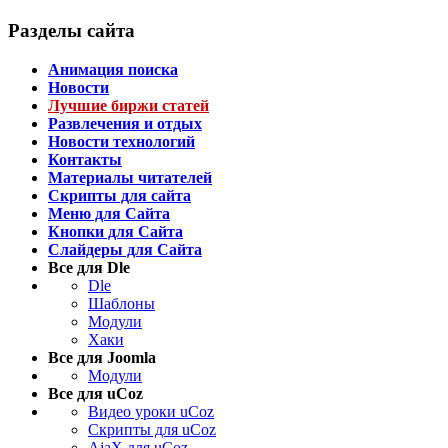
Разделы сайта
Анимация поиска
Новости
Лучшие биржи статей
Развлечения и отдых
Новости технологий
Контакты
Материалы читателей
Скрипты для сайта
Меню для Сайта
Кнопки для Сайта
Слайдеры для Сайта
Все для Dle
Dle
Шаблоны
Модули
Хаки
Все для Joomla
Модули
Все для uCoz
Видео уроки uCoz
Скрипты для uCoz
AjaX для uCoz