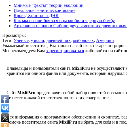
Мнимые "факты" теории эволюции
Идеальное генетическое знание
Кровь, Христос и ДНК
Как мы начали бояться и разлюбили ядерную бомбу
Археологи нашли в Сибири двух замерзших древних льв
Просмотры:
Теги:
Ученые
,
узнали
,
древнейших
,
рыболовах
,
Америки
Уважаемый посетитель, Вы зашли на сайт как незарегистриров
Мы рекомендуем Вам
зарегистрироваться
либо войти на сайт п
Владельцы и пользователи сайта
MixliP.ru
не осуществляют 
хранится ни одного файла или документа, который нарушал 
Сайт
MixliP.ru
представляет собой набор новостей и ссылок
не несет никакой ответственности за их содержание.
Вся информация о программном обеспечении и скриптах, раз
помочь посетителям сайта
MixliP.ru
выбрать для себя и в п