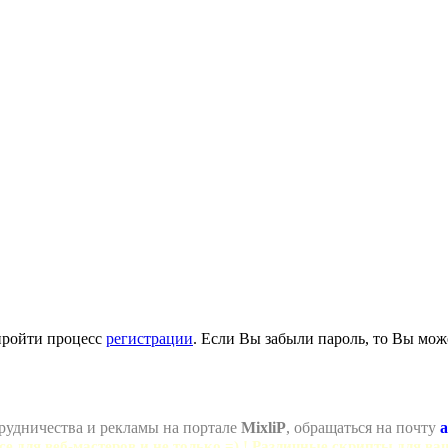
пройти процесс
регистрации
. Если Вы забыли пароль, то Вы мож
рудничества и рекламы на портале
MixliP
, обращаться на почту
a
се для веб-мастеров и не только =) ! Различные скрипты для ва