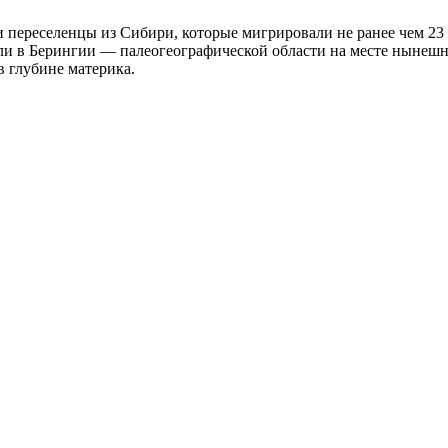
ереселенцы из Сибири, которые мигрировали не ранее чем 23 т
ели в Берингии — палеогеографической области на месте нынешн
в глубине материка.