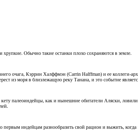
и хрупкие. Обычно такие останки плохо сохраняются в земле.
него очага, Кэррин Халффмэн (Carrin Halffman) и ее коллеги-ар
нерест из моря в близлежащую реку Танана, и это событие являе
то кету палеоиндейцы, как и нынешние обитатели Аляски, ловили
лей.
о первым индейцам разнообразить свой рацион и выжить, когда 