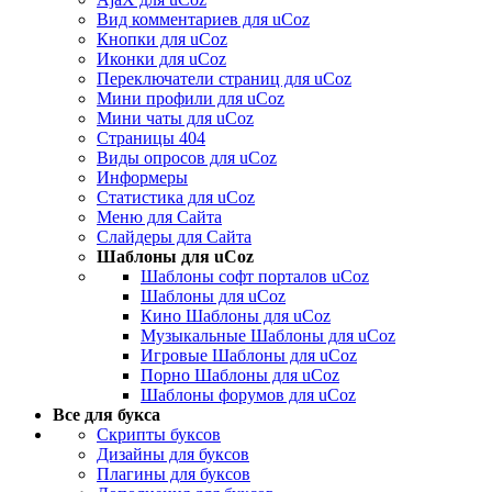
Вид комментариев для uCoz
Кнопки для uCoz
Иконки для uCoz
Переключатели страниц для uCoz
Мини профили для uCoz
Мини чаты для uCoz
Страницы 404
Виды опросов для uCoz
Информеры
Статистика для uCoz
Меню для Сайта
Слайдеры для Сайта
Шаблоны для uCoz
Шаблоны софт порталов uCoz
Шаблоны для uCoz
Кино Шаблоны для uCoz
Музыкальные Шаблоны для uCoz
Игровые Шаблоны для uCoz
Порно Шаблоны для uCoz
Шаблоны форумов для uCoz
Все для букса
Скрипты буксов
Дизайны для буксов
Плагины для буксов