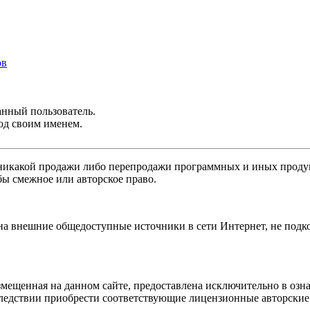
ов
анный пользователь.
од своим именем.
никакой продажи либо перепродажи программных и иных продукт
бы смежное или авторское право.
 на внешние общедоступные источники в сети Интернет, не под
мещенная на данном сайте, предоставлена исключительно в озна
оследствии приобрести соответствующие лицензионные авторски