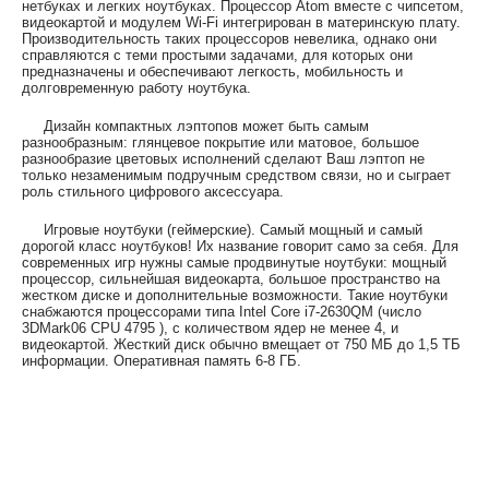
нетбуках и легких ноутбуках. Процессор Atom вместе с чипсетом,
видеокартой и модулем Wi-Fi интегрирован в материнскую плату.
Производительность таких процессоров невелика, однако они
справляются с теми простыми задачами, для которых они
предназначены и обеспечивают легкость, мобильность и
долговременную работу ноутбука.
Дизайн компактных лэптопов может быть самым
разнообразным: глянцевое покрытие или матовое, большое
разнообразие цветовых исполнений сделают Ваш лэптоп не
только незаменимым подручным средством связи, но и сыграет
роль стильного цифрового аксессуара.
Игровые ноутбуки (геймерские). Самый мощный и самый
дорогой класс ноутбуков! Их название говорит само за себя. Для
современных игр нужны самые продвинутые ноутбуки: мощный
процессор, сильнейшая видеокарта, большое пространство на
жестком диске и дополнительные возможности. Такие ноутбуки
снабжаются процессорами типа Intel Core i7-2630QM (число
3DMark06 CPU 4795 ), с количеством ядер не менее 4, и
видеокартой. Жесткий диск обычно вмещает от 750 МБ до 1,5 ТБ
информации. Оперативная память 6-8 ГБ.