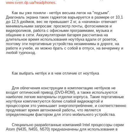
www.sven.dp.ua/headphones
.
Как вы уже поняли - нетбук весьма легок на "подъем".
Диагональ экрана таких гаджетов варьируется в размере от 10,1
до 12,5 дюймов, вес не превышает 2 кг, а «начинка» отвечает
минимальными запросам: просмотр почты, фотоснимков и
видеороликов, работа с офисными программами, музыка и
общение в сети. Аккумуляторная батарея рассчитана на
длительное время использования ноутбука вдали от розеток,
поэтому эти портативные устройства незаменимы в дороге, на
работе и учебе, их можно брать с собой в отпуск, на вечеринку и
любой турпоход.
Как выбрать нетбук и в чем отличие от ноутбука
Для облегчения конструкции в комплектацию нетбуков не
входит оптический привод (DVD-ROM), а также используются
наиболее легкие материалы отделки корпуса. Такие портативные
ноутбуки комплектуются более слабой видеокартой и
процессором это уменьшает энергопотребление, и соответственно
продлевает время автономной работы, что является
определяющим фактором для этого мобильного устройства.
Специально разработанные компанией Intel процессоры серии
Atom (N435, N455, N570) предназначены для использования в