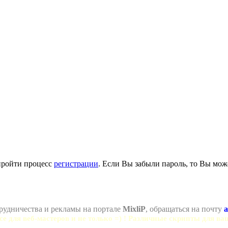
пройти процесс
регистрации
. Если Вы забыли пароль, то Вы мож
рудничества и рекламы на портале
MixliP
, обращаться на почту
a
се для веб-мастеров и не только =) ! Различные скрипты для ва