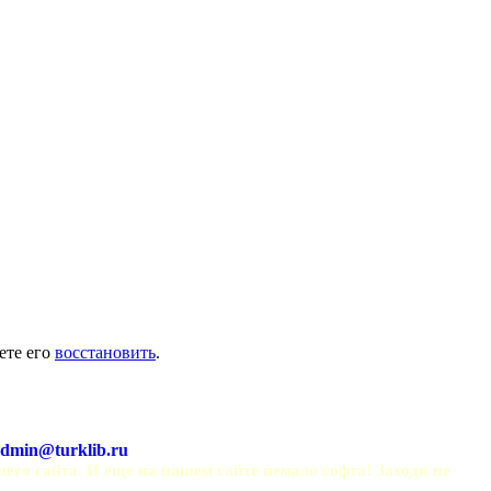
ете его
восстановить
.
dmin@turklib.ru
шего сайта. И еще на нашем сайте немало софта! Заходи не 