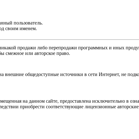
анный пользователь.
од своим именем.
никакой продажи либо перепродажи программных и иных продукт
бы смежное или авторское право.
 на внешние общедоступные источники в сети Интернет, не под
мещенная на данном сайте, предоставлена исключительно в озна
оследствии приобрести соответствующие лицензионные авторски