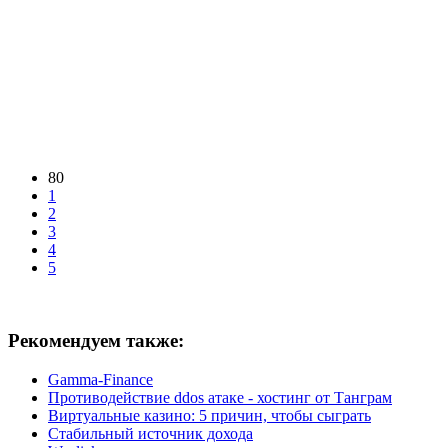
80
1
2
3
4
5
Рекомендуем также:
Gamma-Finance
Противодействие ddos атаке - хостинг от Танграм
Виртуальные казино: 5 причин, чтобы сыграть
Стабильный источник дохода