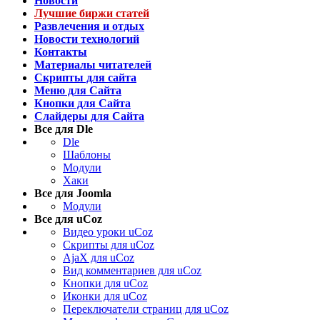
Новости
Лучшие биржи статей
Развлечения и отдых
Новости технологий
Контакты
Материалы читателей
Скрипты для сайта
Меню для Сайта
Кнопки для Сайта
Слайдеры для Сайта
Все для Dle
Dle
Шаблоны
Модули
Хаки
Все для Joomla
Модули
Все для uCoz
Видео уроки uCoz
Скрипты для uCoz
AjaX для uCoz
Вид комментариев для uCoz
Кнопки для uCoz
Иконки для uCoz
Переключатели страниц для uCoz