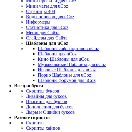
Мини профили для uCoz
Мини чаты для uCoz
Страницы 404
Виды опросов для uCoz
Информеры
Статистика для uCoz
Меню для Сайта
Слайдеры для Сайта
Шаблоны для uCoz
Шаблоны софт порталов uCoz
Шаблоны для uCoz
Кино Шаблоны для uCoz
Музыкальные Шаблоны для uCoz
Игровые Шаблоны для uCoz
Порно Шаблоны для uCoz
Шаблоны форумов для uCoz
Все для букса
Скрипты буксов
Дизайны для буксов
Плагины для буксов
Дополнения для буксов
Дыры и Ошибки буксов
Разные скрипты
Скрипты
Скрипты хайпов