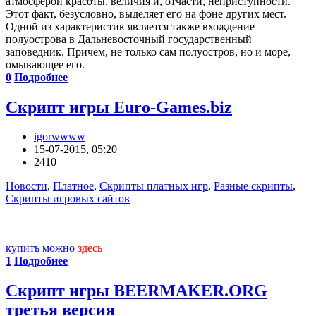
атмосферой красоты, величия и, отчасти, неприступности.
Этот факт, безусловно, выделяет его на фоне других мест.
Одной из характеристик является также вхождение
полуострова в Дальневосточный государственный
заповедник. Причем, не только сам полуостров, но и море,
омывающее его.
0
Подробнее
Скрипт игры Euro-Games.biz
igorwwww
15-07-2015, 05:20
2410
Новости
,
Платное
,
Скрипты платных игр
,
Разные скрипты
,
Скрипты игровых сайтов
купить можно
здесь
1
Подробнее
Скрипт игры BEERMAKER.ORG
третья версия