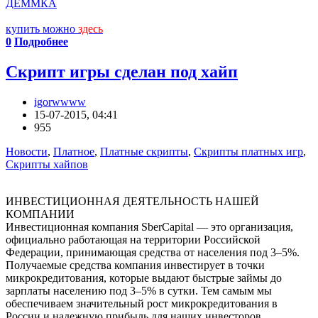
ДЕММКА
купить можно
здесь
0
Подробнее
Скрипт игры сделан под хайп
igorwwww
15-07-2015, 04:41
955
Новости
,
Платное
,
Платные скрипты
,
Скрипты платных игр
,
Скрипты хайпов
ИНВЕСТИЦИОННАЯ ДЕЯТЕЛЬНОСТЬ НАШЕЙ
КОМПАНИИ
Инвестиционная компания SberCapital — это организация,
официально работающая на территории Российской
Федерации, принимающая средства от населения под 3–5%.
Получаемые средства компания инвестирует в точки
микрокредитования, которые выдают быстрые займы до
зарплаты населению под 3–5% в сутки. Тем самым мы
обеспечиваем значительный рост микрокредитования в
России и надежную прибыль для наших инвесторов.