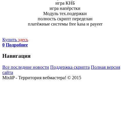
игра КНБ
игра напёрстки
Модуль тех.подержки
полность скрипт переделан
платёжные системы free kasa и payeer
Купить
здесь
0
Подробнее
Навигация
Все последние новости
Поддержка скрипта
Полная версия
сайта
MixliP - Территория вебмастера! © 2015