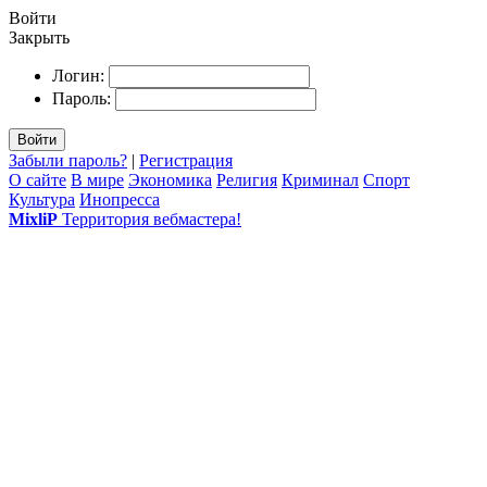
Войти
Закрыть
Логин:
Пароль:
Войти
Забыли пароль?
|
Регистрация
О сайте
В мире
Экономика
Религия
Криминал
Спорт
Культура
Инопресса
MixliP
Территория вебмастера!