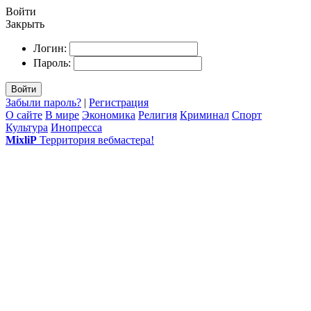
Войти
Закрыть
Логин:
Пароль:
Войти
Забыли пароль?
|
Регистрация
О сайте
В мире
Экономика
Религия
Криминал
Спорт
Культура
Инопресса
MixliP
Территория вебмастера!