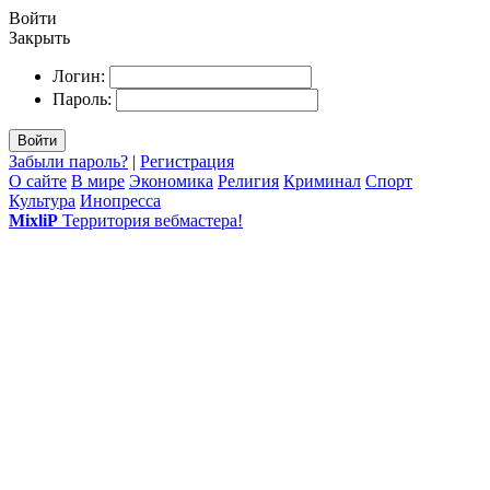
Войти
Закрыть
Логин:
Пароль:
Войти
Забыли пароль?
|
Регистрация
О сайте
В мире
Экономика
Религия
Криминал
Спорт
Культура
Инопресса
MixliP
Территория вебмастера!